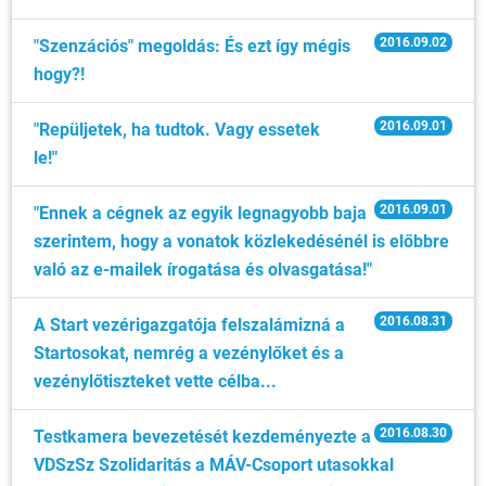
2016.09.02
"Szenzációs" megoldás: És ezt így mégis
hogy?!
2016.09.01
"Repüljetek, ha tudtok. Vagy essetek
le!"
2016.09.01
"Ennek a cégnek az egyik legnagyobb baja
szerintem, hogy a vonatok közlekedésénél is előbbre
való az e-mailek írogatása és olvasgatása!"
2016.08.31
A Start vezérigazgatója felszalámizná a
Startosokat, nemrég a vezénylőket és a
vezénylőtiszteket vette célba...
2016.08.30
Testkamera bevezetését kezdeményezte a
VDSzSz Szolidaritás a MÁV-Csoport utasokkal