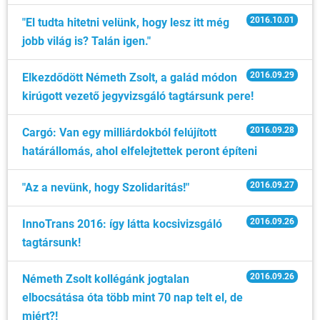
2016.10.01
"El tudta hitetni velünk, hogy lesz itt még
jobb világ is? Talán igen."
2016.09.29
Elkezdődött Németh Zsolt, a galád módon
kirúgott vezető jegyvizsgáló tagtársunk pere!
2016.09.28
Cargó: Van egy milliárdokból felújított
határállomás, ahol elfelejtettek peront építeni
2016.09.27
"Az a nevünk, hogy Szolidaritás!"
2016.09.26
InnoTrans 2016: így látta kocsivizsgáló
tagtársunk!
2016.09.26
Németh Zsolt kollégánk jogtalan
elbocsátása óta több mint 70 nap telt el, de
miért?!