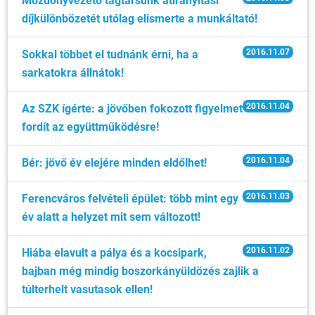
Mozdonyvezető tagtársunk átirányítási
díjkülönbözetét utólag elismerte a munkáltató!
2016.11.07
Sokkal többet el tudnánk érni, ha a
sarkatokra állnátok!
2016.11.04
Az SZK ígérte: a jövőben fokozott figyelmet
fordít az együttműködésre!
2016.11.04
Bér: jövő év elejére minden eldőlhet!
2016.11.03
Ferencváros felvételi épület: több mint egy
év alatt a helyzet mit sem változott!
2016.11.02
Hiába elavult a pálya és a kocsipark,
bajban még mindig boszorkányüldözés zajlik a
túlterhelt vasutasok ellen!