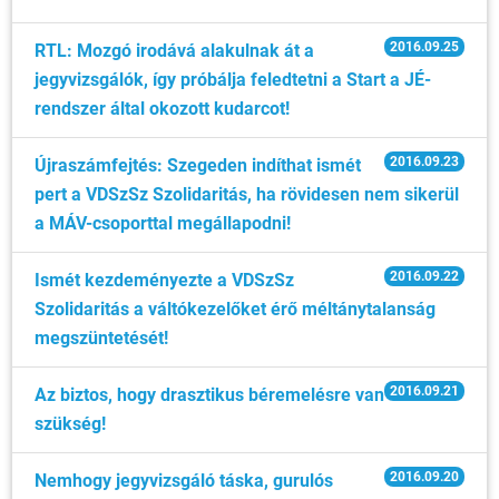
2016.09.25
RTL: Mozgó irodává alakulnak át a
jegyvizsgálók, így próbálja feledtetni a Start a JÉ-
rendszer által okozott kudarcot!
2016.09.23
Újraszámfejtés: Szegeden indíthat ismét
pert a VDSzSz Szolidaritás, ha rövidesen nem sikerül
a MÁV-csoporttal megállapodni!
2016.09.22
Ismét kezdeményezte a VDSzSz
Szolidaritás a váltókezelőket érő méltánytalanság
megszüntetését!
2016.09.21
Az biztos, hogy drasztikus béremelésre van
szükség!
2016.09.20
Nemhogy jegyvizsgáló táska, gurulós