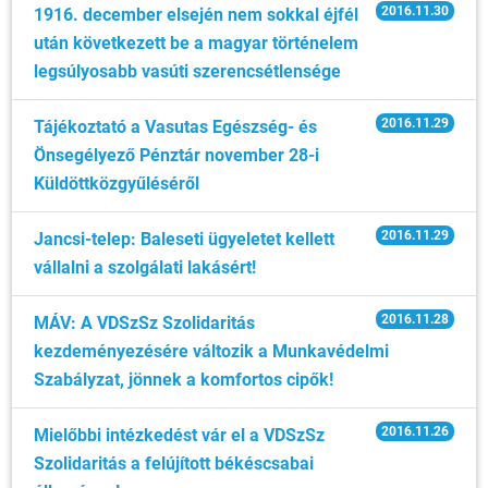
2016.11.30
1916. december elsején nem sokkal éjfél
után következett be a magyar történelem
legsúlyosabb vasúti szerencsétlensége
2016.11.29
Tájékoztató a Vasutas Egészség- és
Önsegélyező Pénztár november 28-i
Küldöttközgyűléséről
2016.11.29
Jancsi-telep: Baleseti ügyeletet kellett
vállalni a szolgálati lakásért!
2016.11.28
MÁV: A VDSzSz Szolidaritás
kezdeményezésére változik a Munkavédelmi
Szabályzat, jönnek a komfortos cipők!
2016.11.26
Mielőbbi intézkedést vár el a VDSzSz
Szolidaritás a felújított békéscsabai