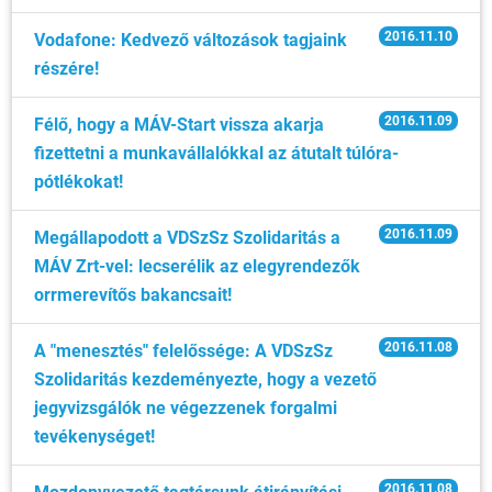
2016.11.10
Vodafone: Kedvező változások tagjaink
részére!
2016.11.09
Félő, hogy a MÁV-Start vissza akarja
fizettetni a munkavállalókkal az átutalt túlóra-
pótlékokat!
2016.11.09
Megállapodott a VDSzSz Szolidaritás a
MÁV Zrt-vel: lecserélik az elegyrendezők
orrmerevítős bakancsait!
2016.11.08
A "menesztés" felelőssége: A VDSzSz
Szolidaritás kezdeményezte, hogy a vezető
jegyvizsgálók ne végezzenek forgalmi
tevékenységet!
2016.11.08