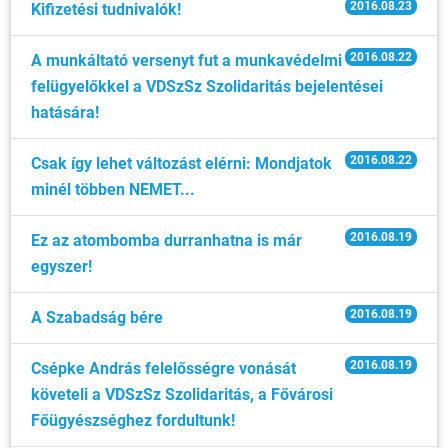
2016.08.23
Kifizetési tudnivalók!
2016.08.22
A munkáltató versenyt fut a munkavédelmi
felügyelőkkel a VDSzSz Szolidaritás bejelentései
hatására!
2016.08.22
Csak így lehet változást elérni: Mondjatok
minél többen NEMET...
2016.08.19
Ez az atombomba durranhatna is már
egyszer!
2016.08.19
A Szabadság bére
2016.08.19
Csépke András felelősségre vonását
követeli a VDSzSz Szolidaritás, a Fővárosi
Főügyészséghez fordultunk!