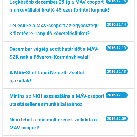
2016.12.15
Legkésőbb december 23-ig a MÁV-csoport
munkavállalói bruttó 45 ezer forintot kapnak!
2016.12.14
Teljesíti-e a MÁV-csoport az egyösszegű
kifizetésre irányuló követelésünket?
2016.12.13
December végéig adott határidőt a MÁV-
SZK-nak a Fővárosi Kormányhivatal!
2016.12.13
A MÁV-Start tanúi Németh Zsoltot
igazolták!
2016.12.11
Mintha az NKH asszisztálna a MÁV-csoport
utasításellenes munkáltatásához
2016.12.09
Nem lehet a minimálbéresek vállalata a
MÁV-csoport!