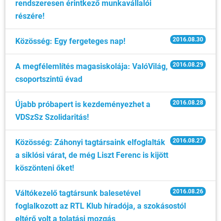
rendszeresen érintkező munkavállalói
részére!
2016.08.30
Közösség: Egy fergeteges nap!
2016.08.29
A megfélemlítés magasiskolája: ValóVilág,
csoportszintű évad
2016.08.28
Újabb próbapert is kezdeményezhet a
VDSzSz Szolidaritás!
2016.08.27
Közösség: Záhonyi tagtársaink elfoglalták
a siklósi várat, de még Liszt Ferenc is kijött
köszönteni őket!
2016.08.26
Váltókezelő tagtársunk balesetével
foglalkozott az RTL Klub híradója, a szokásostól
eltérő volt a tolatási mozgás