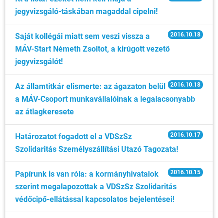
jegyvizsgáló-táskában magaddal cipelni!
2016.10.18
Saját kollégái miatt sem veszi vissza a
MÁV-Start Németh Zsoltot, a kirúgott vezető
jegyvizsgálót!
2016.10.18
Az államtitkár elismerte: az ágazaton belül
a MÁV-Csoport munkavállalóinak a legalacsonyabb
az átlagkeresete
2016.10.17
Határozatot fogadott el a VDSzSz
Szolidaritás Személyszállítási Utazó Tagozata!
2016.10.15
Papírunk is van róla: a kormányhivatalok
szerint megalapozottak a VDSzSz Szolidaritás
védőcipő-ellátással kapcsolatos bejelentései!