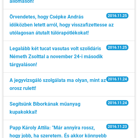
állomáson!
2016.11.25
Örvendetes, hogy Csépke András
időközben letett arról, hogy visszafizettesse az
utólagosan átutalt túlórapótlékokat!
2016.11.25
Legalább két tucat vasutas volt szolidáris
Németh Zsolttal a november 24-i második
tárgyaláson!
2016.11.24
A jegyvizsgáló szolgálata ma olyan, mint az
orosz rulett!
2016.11.24
Segítsünk Bíborkának műanyag
kupakokkal!
2016.11.23
Papp Károly Attila: "Már annyira rossz,
hogy jobb, ha szeretem. És akkor könnyebb