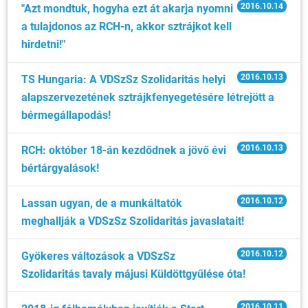
2016.10.14
"Azt mondtuk, hogyha ezt át akarja nyomni
a tulajdonos az RCH-n, akkor sztrájkot kell
hirdetni!"
2016.10.13
TS Hungaria: A VDSzSz Szolidaritás helyi
alapszervezetének sztrájkfenyegetésére létrejött a
bérmegállapodás!
2016.10.13
RCH: október 18-án kezdődnek a jövő évi
bértárgyalások!
2016.10.12
Lassan ugyan, de a munkáltatók
meghallják a VDSzSz Szolidaritás javaslatait!
2016.10.12
Gyökeres változások a VDSzSz
Szolidaritás tavaly májusi Küldöttgyűlése óta!
2016.10.11