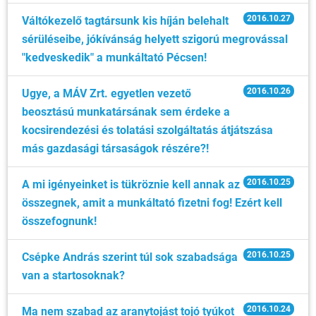
2016.10.27
Váltókezelő tagtársunk kis híján belehalt
sérüléseibe, jókívánság helyett szigorú megrovással
"kedveskedik" a munkáltató Pécsen!
2016.10.26
Ugye, a MÁV Zrt. egyetlen vezető
beosztású munkatársának sem érdeke a
kocsirendezési és tolatási szolgáltatás átjátszása
más gazdasági társaságok részére?!
2016.10.25
A mi igényeinket is tükröznie kell annak az
összegnek, amit a munkáltató fizetni fog! Ezért kell
összefognunk!
2016.10.25
Csépke András szerint túl sok szabadsága
van a startosoknak?
2016.10.24
Ma nem szabad az aranytojást tojó tyúkot