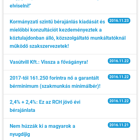
elviselni!"
2016.11.23
Kormányzati szintű bérajánlás kiadását és
mielőbbi konzultációt kezdeményeztek a
köztulajdonban álló, közszolgáltató munkáltatóknál
működő szakszervezetek!
2016.11.22
Vasútvill Kft.: Vissza a fővágányra!
2016.11.22
2017-től 161.250 forintra nő a garantált
bérminimum (szakmunkás minimálbér)!
2016.11.22
2,4% + 2,4%: Ez az RCH jövő évi
bérajánlata
2016.11.21
Nem húzzák ki a magyarok a
nyugdíjig