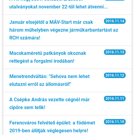
utalványokat november 22-től lehet átvenni...
2016.11.14
Január elsejétől a MÁV-Start már csak
három műhelyben végezne járműkarbantartást az
RCH számára!
2016.11.13
Macskaméretű patkányok okoznak
rettegést a forgalmi irodában!
2016.11.12
Menetrendváltás: "Sehova nem lehet
elutazni erről az állomásról!"
2016.11.11
A Csépke András vezette cégnél már
cipőre sem telik!
2016.11.10
Ferencváros felvételi épület: a födémet
2019-ben állítják véglegesen helyre!