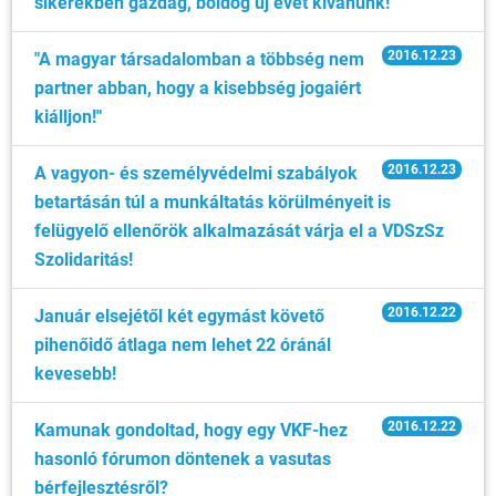
sikerekben gazdag, boldog új évet kívánunk!
2016.12.23
"A magyar társadalomban a többség nem
partner abban, hogy a kisebbség jogaiért
kiálljon!"
2016.12.23
A vagyon- és személyvédelmi szabályok
betartásán túl a munkáltatás körülményeit is
felügyelő ellenőrök alkalmazását várja el a VDSzSz
Szolidaritás!
2016.12.22
Január elsejétől két egymást követő
pihenőidő átlaga nem lehet 22 óránál
kevesebb!
2016.12.22
Kamunak gondoltad, hogy egy VKF-hez
hasonló fórumon döntenek a vasutas
bérfejlesztésről?