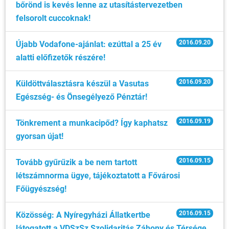
bőrönd is kevés lenne az utasítástervezetben
felsorolt cuccoknak!
2016.09.20
Újabb Vodafone-ajánlat: ezúttal a 25 év
alatti előfizetők részére!
2016.09.20
Küldöttválasztásra készül a Vasutas
Egészség- és Önsegélyező Pénztár!
2016.09.19
Tönkrement a munkacipőd? Így kaphatsz
gyorsan újat!
2016.09.15
Tovább gyűrűzik a be nem tartott
létszámnorma ügye, tájékoztatott a Fővárosi
Főügyészség!
2016.09.15
Közösség: A Nyíregyházi Állatkertbe
látogatott a VDSzSz Szolidaritás Záhony és Térsége