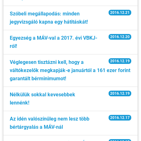
2016.12.21
Szóbeli megállapodás: minden
jegyvizsgáló kapna egy hátitáskát!
2016.12.20
Egyezség a MÁV-val a 2017. évi VBKJ-
ról!
2016.12.19
Véglegesen tisztázni kell, hogy a
váltókezelők megkapják-e januártól a 161 ezer forint
garantált bérminimumot!
2016.12.19
Nélkülük sokkal kevesebbek
lennénk!
2016.12.17
Az idén valószínűleg nem lesz több
bértárgyalás a MÁV-nál