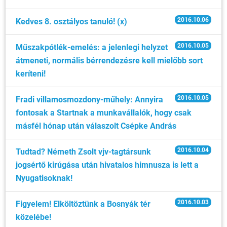
2016.10.06
Kedves 8. osztályos tanuló! (x)
2016.10.05
Műszakpótlék-emelés: a jelenlegi helyzet
átmeneti, normális bérrendezésre kell mielőbb sort
keríteni!
2016.10.05
Fradi villamosmozdony-műhely: Annyira
fontosak a Startnak a munkavállalók, hogy csak
másfél hónap után válaszolt Csépke András
2016.10.04
Tudtad? Németh Zsolt vjv-tagtársunk
jogsértő kirúgása után hivatalos himnusza is lett a
Nyugatisoknak!
2016.10.03
Figyelem! Elköltöztünk a Bosnyák tér
közelébe!