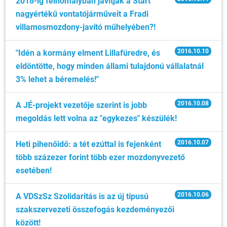
2018-ig félhomályban javítják a Start
nagyértékű vontatójárműveit a Fradi
villamosmozdony-javító műhelyében?!
2016.10.10
"Idén a kormány elment Lillafüredre, és
eldöntötte, hogy minden állami tulajdonú vállalatnál
3% lehet a béremelés!"
2016.10.08
A JÉ-projekt vezetője szerint is jobb
megoldás lett volna az "egykezes" készülék!
2016.10.07
Heti pihenőidő: a tét ezúttal is fejenként
több százezer forint több ezer mozdonyvezető
esetében!
2016.10.06
A VDSzSz Szolidaritás is az új típusú
szakszervezeti összefogás kezdeményezői
között!