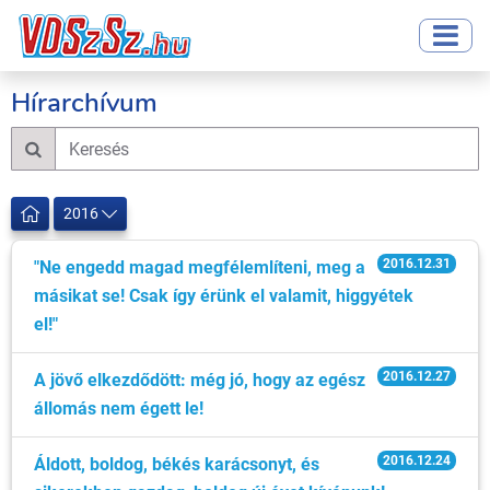
Hírarchívum
2016
2016.12.31
"Ne engedd magad megfélemlíteni, meg a
másikat se! Csak így érünk el valamit, higgyétek
el!"
2016.12.27
A jövő elkezdődött: még jó, hogy az egész
állomás nem égett le!
2016.12.24
Áldott, boldog, békés karácsonyt, és