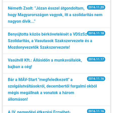
2016.11.20
Németh Zsolt: "Józan ésszel átgondoltam,
hogy Magyarországon vagyok, itt a szolidaritás nem
nagyon dívik..."
2016.11.18
Benyújtotta közös bérkövetelését a VDSzSz
Szolidaritás, a Vasutasok Szakszervezete és a
Mozdonyvezetők Szakszervezete!
2016.11.17
Vasútvill Kft.: Állásidőn a munkavállalók,
bajban a cég!
2016.11.16
Bár a MÁV-Start "megfeledkezett" a
szolgálatváltásokról, decembertől forgalmi okból
mégis megállnak a vonatok a három
állomáson!
2016.11.16
A IV. negyedévi étkezési Erzsébet-