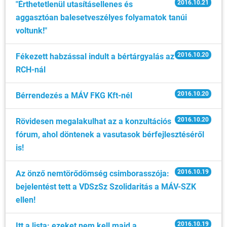
2016.10.21
"Érthetetlenül utasításellenes és
aggasztóan balesetveszélyes folyamatok tanúi
voltunk!"
2016.10.20
Fékezett habzással indult a bértárgyalás az
RCH-nál
2016.10.20
Bérrendezés a MÁV FKG Kft-nél
2016.10.20
Rövidesen megalakulhat az a konzultációs
fórum, ahol döntenek a vasutasok bérfejlesztéséről
is!
2016.10.19
Az önző nemtörődömség csimborasszója:
bejelentést tett a VDSzSz Szolidaritás a MÁV-SZK
ellen!
2016.10.19
Itt a lista: ezeket nem kell majd a