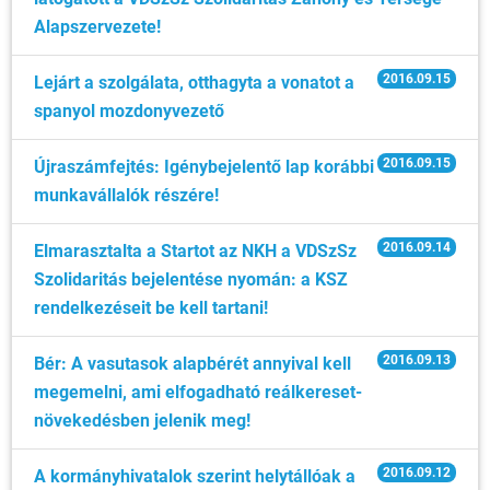
Alapszervezete!
2016.09.15
Lejárt a szolgálata, otthagyta a vonatot a
spanyol mozdonyvezető
2016.09.15
Újraszámfejtés: Igénybejelentő lap korábbi
munkavállalók részére!
2016.09.14
Elmarasztalta a Startot az NKH a VDSzSz
Szolidaritás bejelentése nyomán: a KSZ
rendelkezéseit be kell tartani!
2016.09.13
Bér: A vasutasok alapbérét annyival kell
megemelni, ami elfogadható reálkereset-
növekedésben jelenik meg!
2016.09.12
A kormányhivatalok szerint helytállóak a