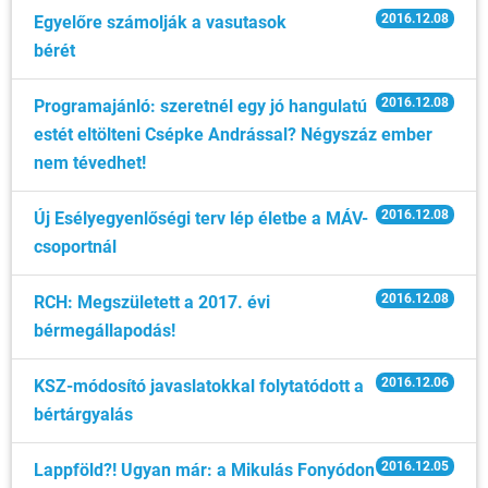
2016.12.08
Egyelőre számolják a vasutasok
bérét
2016.12.08
Programajánló: szeretnél egy jó hangulatú
estét eltölteni Csépke Andrással? Négyszáz ember
nem tévedhet!
2016.12.08
Új Esélyegyenlőségi terv lép életbe a MÁV-
csoportnál
2016.12.08
RCH: Megszületett a 2017. évi
bérmegállapodás!
2016.12.06
KSZ-módosító javaslatokkal folytatódott a
bértárgyalás
2016.12.05
Lappföld?! Ugyan már: a Mikulás Fonyódon