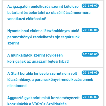
2016.09.07
Az igazgatói rendelkezés szerint kötelező
betartani és betartatni az utazói létszámnormára
vonatkozó előírásokat!
2016.09.06
Nyomtalanul eltűnt a létszámhiányra utaló
parancskönyvi rendelkezés vjv-tagtársunk
szerint
2016.09.06
A munkáltatók szerint rövidesen
korrigálják az újraszámfejtési hibát!
2016.09.05
A Start korábbi hírlevele szerint nem volt
létszámhiány, a parancskönyvi rendelkezés ennek
ellentmond
2016.09.03
Aggasztó gyakorlat miatt kezdeményezett
konzultációt a VDSzSz Szolidaritás