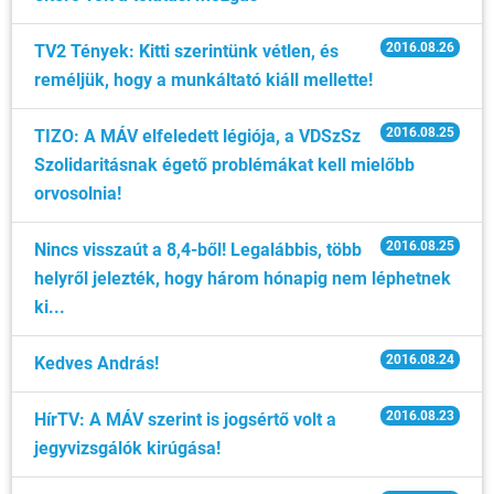
2016.08.26
TV2 Tények: Kitti szerintünk vétlen, és
reméljük, hogy a munkáltató kiáll mellette!
2016.08.25
TIZO: A MÁV elfeledett légiója, a VDSzSz
Szolidaritásnak égető problémákat kell mielőbb
orvosolnia!
2016.08.25
Nincs visszaút a 8,4-ből! Legalábbis, több
helyről jelezték, hogy három hónapig nem léphetnek
ki...
2016.08.24
Kedves András!
2016.08.23
HírTV: A MÁV szerint is jogsértő volt a
jegyvizsgálók kirúgása!