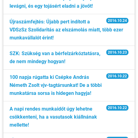
levágni, és egy tojásért eladni a jövőt!
2016.10.24
Újraszámfejtés: Újabb pert indított a
VDSzSz Szolidaritás az elszámolás miatt, több ezer
munkavállalót érint!
2016.10.23
SZK: Szükség van a bérfelzárkóztatásra,
de nem mindegy hogyan!
2016.10.22
100 napja rúgatta ki Csépke András
Németh Zsolt vjv-tagtársunkat! De a többi
munkatársa sorsa is hidegen hagyja!
2016.10.22
A napi rendes munkaidőt úgy lehetne
csökkenteni, ha a vasutasok kiállnának
mellette!