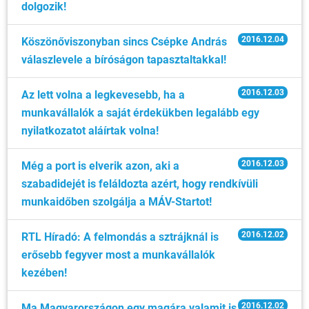
dolgozik!
2016.12.04
Köszönőviszonyban sincs Csépke András
válaszlevele a bíróságon tapasztaltakkal!
2016.12.03
Az lett volna a legkevesebb, ha a
munkavállalók a saját érdekükben legalább egy
nyilatkozatot aláírtak volna!
2016.12.03
Még a port is elverik azon, aki a
szabadidejét is feláldozta azért, hogy rendkívüli
munkaidőben szolgálja a MÁV-Startot!
2016.12.02
RTL Híradó: A felmondás a sztrájknál is
erősebb fegyver most a munkavállalók
kezében!
2016.12.02
Ma Magyarországon egy magára valamit is