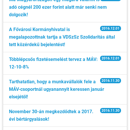
adó cégnél 200 ezer forint alatt már senki nem
dolgozik!
2016.12.01
A Fővárosi Kormányhivatal is
megalapozottnak tartja a VDSzSz Szolidaritás által
tett közérdekű bejelentést!
2016.12.01
Többlépcsős fizetésemelést tervez a MÁV:
12-10-8%
2016.11.30
Tarthatatlan, hogy a munkavállalók fele a
MÁV-csoportnál ugyanannyit keressen január
elsejétől!
2016.11.30
November 30-án megkezdődtek a 2017.
évi bértárgyalások!