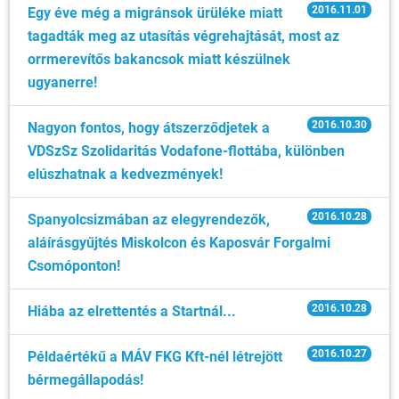
2016.11.01
Egy éve még a migránsok ürüléke miatt
tagadták meg az utasítás végrehajtását, most az
orrmerevítős bakancsok miatt készülnek
ugyanerre!
2016.10.30
Nagyon fontos, hogy átszerződjetek a
VDSzSz Szolidaritás Vodafone-flottába, különben
elúszhatnak a kedvezmények!
2016.10.28
Spanyolcsizmában az elegyrendezők,
aláírásgyűjtés Miskolcon és Kaposvár Forgalmi
Csomóponton!
2016.10.28
Hiába az elrettentés a Startnál...
2016.10.27
Példaértékű a MÁV FKG Kft-nél létrejött
bérmegállapodás!