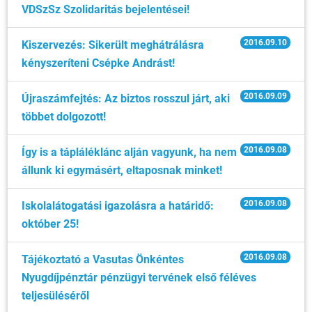
VDSzSz Szolidaritás bejelentései!
2016.09.10
Kiszervezés: Sikerült meghátrálásra
kényszeríteni Csépke Andrást!
2016.09.09
Újraszámfejtés: Az biztos rosszul járt, aki
többet dolgozott!
2016.09.08
Így is a tápláléklánc alján vagyunk, ha nem
állunk ki egymásért, eltaposnak minket!
2016.09.08
Iskolalátogatási igazolásra a határidő:
október 25!
2016.09.08
Tájékoztató a Vasutas Önkéntes
Nyugdíjpénztár pénzügyi tervének első féléves
teljesüléséről