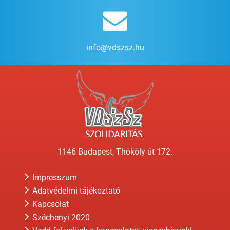
info@vdszsz.hu
1146 Budapest, Thököly út 172.
Impresszum
Adatvédelmi tájékoztató
Kapcsolat
Széchenyi 2020