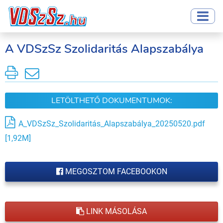
A VDSzSz Szolidaritás Alapszabálya
LETÖLTHETŐ DOKUMENTUMOK:
A_VDSzSz_Szolidaritás_Alapszabálya_20250520.pdf
[1,92M]
MEGOSZTOM FACEBOOKON
LINK MÁSOLÁSA