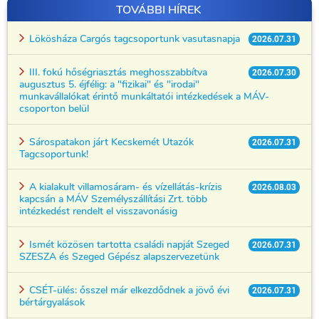
TOVÁBBI HÍREK
Lökösháza Cargós tagcsoportunk vasutasnapja
2026.07.31
III. fokú hőségriasztás meghosszabbítva
2026.07.30
augusztus 5. éjfélig: a "fizikai" és "irodai"
munkavállalókat érintő munkáltatói intézkedések a MÁV-
csoporton belül
Sárospatakon járt Kecskemét Utazók
2026.07.31
Tagcsoportunk!
A kialakult villamosáram- és vízellátás-krízis
2026.08.03
kapcsán a MÁV Személyszállítási Zrt. több
intézkedést rendelt el visszavonásig
Ismét közösen tartotta családi napját Szeged
2026.07.31
SZESZA és Szeged Gépész alapszervezetünk
CSÉT-ülés: ősszel már elkezdődnek a jövő évi
2026.07.31
bértárgyalások