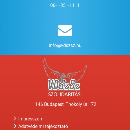
06-1-351-1111
info@vdszsz.hu
1146 Budapest, Thököly út 172.
Impresszum
Adatvédelmi tájékoztató