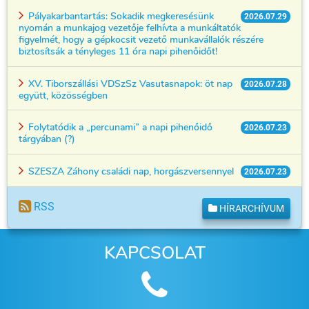
Pályakarbantartás: Sokadik megkeresésünk
2026.07.29
nyomán a munkajog vezetője felhívta a munkáltatók
figyelmét, hogy a gépkocsit vezető munkavállalók részére
biztosítsák a tényleges 11 óra napi pihenőidőt!
XV. Tiborszállási VDSzSz Vasutasnapok: öt nap
2026.07.28
együtt, közösségben
Folytatódik a „percunami” a napi pihenőidő
2026.07.23
tárgyában (?)
SZESZA Záhony családi nap, horgászversennyel
2026.07.23
RSS
HÍRARCHÍVUM
KAPCSOLAT