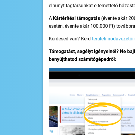
elhunyt tagtársunkat eltemettető házast
A
Kártérítési támogatás
(évente akár 20
esetén, évente akár 100.000 Ft) továbbra 
Kérdésed van? Kérd
területi irodavezetői
Támogatást, segélyt igényelnél? Ne bajl
benyújthatod számítógépedről: