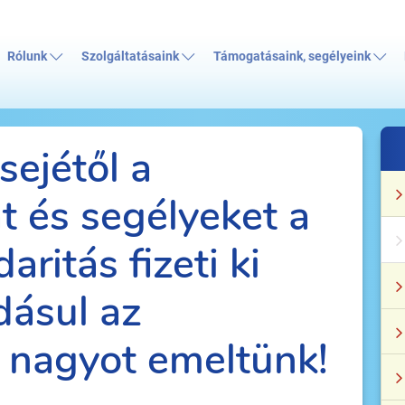
Rólunk
Szolgáltatásaink
Támogatásaink, segélyeink
sejétől a
 és segélyeket a
ritás fizeti ki
dásul az
 nagyot emeltünk!