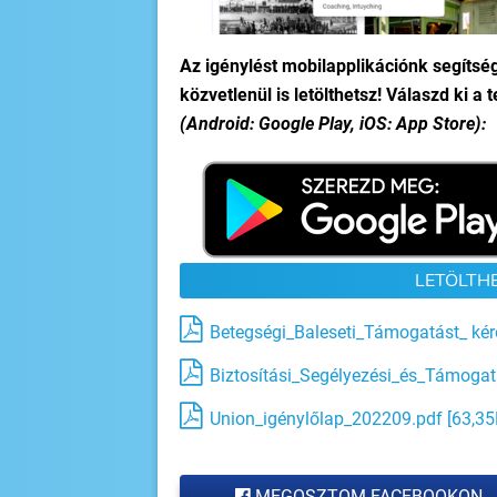
Az igénylést mobilapplikációnk segítsé
közvetlenül is letölthetsz! Válaszd ki 
(Android: Google Play, iOS: App Store):
LETÖLTH
Betegségi_Baleseti_Támogatást_ kér
Biztosítási_Segélyezési_és_Támogat
Union_igénylőlap_202209.pdf [63,35
MEGOSZTOM FACEBOOKON