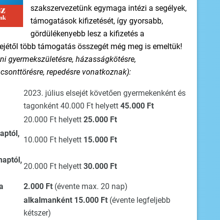
szakszervezetünk egymaga intézi a segélyek,
támogatások kifizetését, így gyorsabb,
gördülékenyebb lesz a kifizetés a
sejétől több támogatás összegét még meg is emeltük!
táni gyermekszületésre, házasságkötésre,
 csonttörésre, repedésre vonatkoznak):
2023. július elsejét követően gyermekenként és
tagonként 40.000 Ft helyett
45.000 Ft
20.000 Ft helyett
25.000 Ft
aptól,
10.000 Ft helyett
15.000 Ft
naptól,
20.000 Ft helyett
30.000 Ft
ja
2.000 Ft
(évente max. 20 nap)
alkalmanként 15.000 Ft
(évente legfeljebb
kétszer)