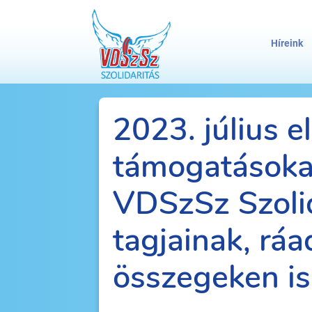
Híreink
2023. július el
támogatásokat
VDSzSz Szolida
tagjainak, ráa
összegeken is