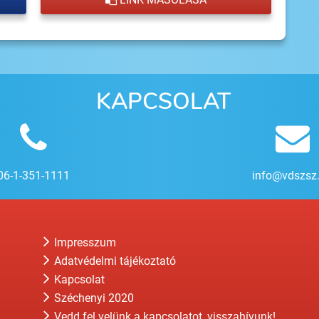
KAPCSOLAT
06-1-351-1111
info@vdszsz
Impresszum
Adatvédelmi tájékoztató
Kapcsolat
Széchenyi 2020
Vedd fel velünk a kapcsolatot, visszahívunk!