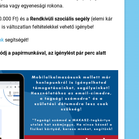
ársa vagy egyenesági rokona.
0.000 Ft) és a
Rendkívüli szociális segély
(elemi kár
is változatlan feltételekkel vehető igénybe!
nk
segítségét!
ódj a papírmunkával, az igénylést pár perc alatt