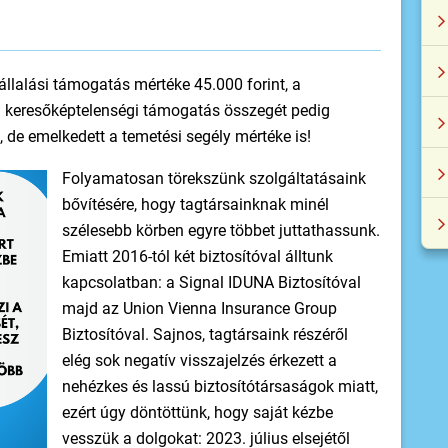
állalási támogatás mértéke 45.000 forint, a
 keresőképtelenségi támogatás összegét pedig
k, de emelkedett a temetési segély mértéke is!
Folyamatosan törekszünk szolgáltatásaink
bővítésére, hogy tagtársainknak minél
szélesebb körben egyre többet juttathassunk.
Emiatt 2016-tól két biztosítóval álltunk
kapcsolatban: a Signal IDUNA Biztosítóval
majd az Union Vienna Insurance Group
Biztosítóval. Sajnos, tagtársaink részéről
elég sok negatív visszajelzés érkezett a
nehézkes és lassú biztosítótársaságok miatt,
ezért úgy döntöttünk, hogy saját kézbe
vesszük a dolgokat: 2023. július elsejétől