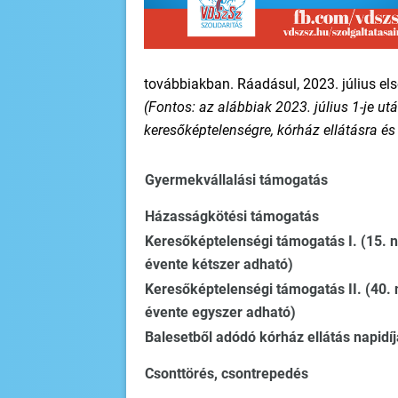
továbbiakban. Ráadásul, 2023. július el
(Fontos: az alábbiak 2023. július 1-je u
keresőképtelenségre, kórház ellátásra és
Gyermekvállalási támogatás
Házasságkötési támogatás
Keresőképtelenségi támogatás I. (15. n
évente kétszer adható)
Keresőképtelenségi támogatás II. (40. 
évente egyszer adható)
Balesetből adódó kórház ellátás napidí
Csonttörés, csontrepedés