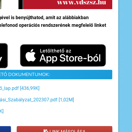
gével is benyújthatod, amit az alábbiakban
a telefonod operációs rendszerének megfelelő linket
ETŐ DOKUMENTUMOK:
ő_lap.pdf [436,99K]
ási_Szabályzat_202307.pdf [1,02M]
K]
LINK MÁSOLÁSA