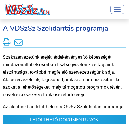
A VDSzSz Szolidaritás programja
Szakszervezetünk erejét, érdekérvényesítő képességét
mindazonáltal elsősorban tisztségviselőink és tagjaink
elszántsága, továbbá megfelelő szervezettségünk adja.
Alapszervezeteink, tagcsoportjaink számára biztosítani kell
azokat a lehetőségeket, mely támogatott programok révén,
növeli szakszervezetünk összetartó erejét.
Az alábbiakban letölthető a VDSzSz Szolidaritás programja:
LETÖLTHETŐ DOKUMENTUMOK: