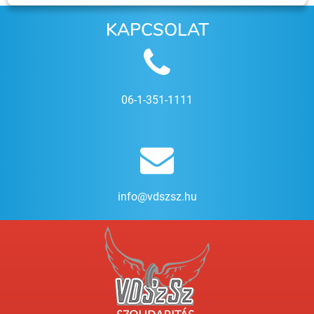
KAPCSOLAT
06-1-351-1111
info@vdszsz.hu