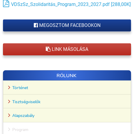
VDSzSz_Szolidaritás_Program_2023_2027.pdf [288,00K]
MEGOSZTOM FACEBOOKON
LINK MÁSOLÁSA
RÓLUNK
Történet
Tisztségviselők
Alapszabály
Program