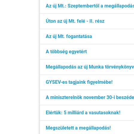
Az új Mt.: Szeptembertől a megállapodá
Úton az új Mt. felé - II. rész
Az új Mt. fogantatása
A többség egyetért
Megállapodás az új Munka törvénykönyve
GYSEV-es tagjaink figyelmébe!
A miniszterelnök november 30-i beszéd
Elértük: 5 milliárd a vasutasoknak!
Megszületett a megállapodás!