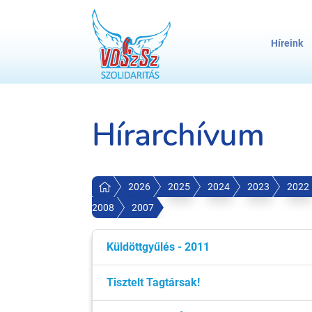
Híreink
Hírarchívum
2026
2025
2024
2023
2022
2008
2007
Küldöttgyűlés - 2011
Tisztelt Tagtársak!