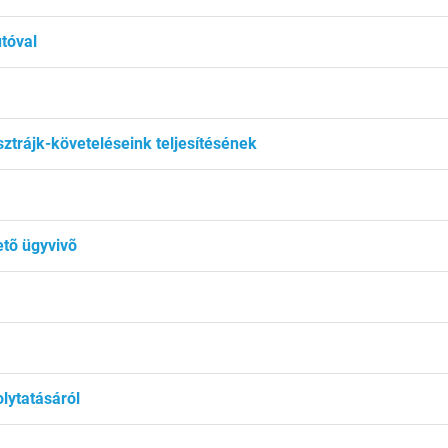
tóval
ztrájk-követeléseink teljesítésének
etõ ügyvivõ
lytatásáról