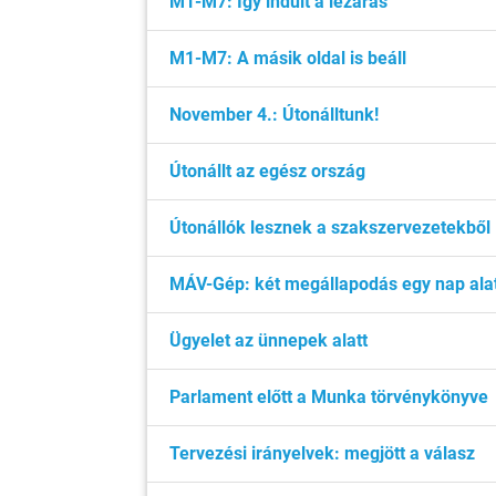
M1-M7: Így indult a lezárás
M1-M7: A másik oldal is beáll
November 4.: Útonálltunk!
Útonállt az egész ország
Útonállók lesznek a szakszervezetekből
MÁV-Gép: két megállapodás egy nap ala
Ügyelet az ünnepek alatt
Parlament előtt a Munka törvénykönyve
Tervezési irányelvek: megjött a válasz