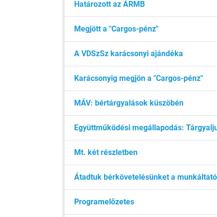
Határozott az ÁRMB
Megjött a "Cargos-pénz"
A VDSzSz karácsonyi ajándéka
Karácsonyig megjön a "Cargos-pénz"
MÁV: bértárgyalások küszöbén
Együttműködési megállapodás: Tárgyalju
Mt. két részletben
Átadtuk bérkövetelésünket a munkáltat
Programelõzetes