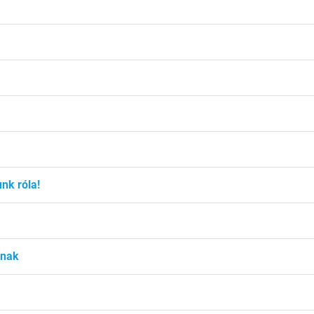
nk róla!
ónak