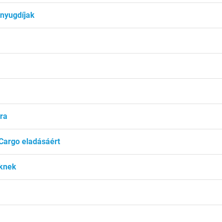
 nyugdíjak
ra
Cargo eladásáért
eknek