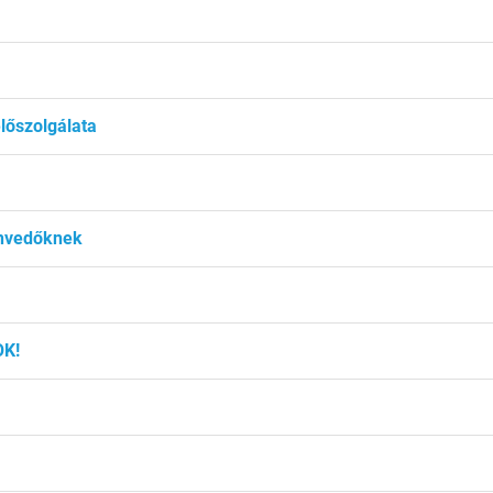
lőszolgálata
zenvedőknek
OK!