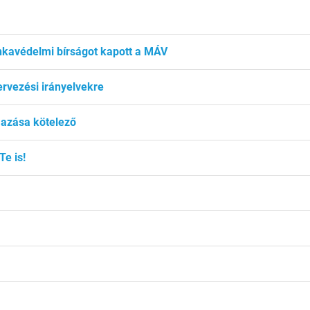
unkavédelmi bírságot kapott a MÁV
tervezési irányelvekre
mazása kötelező
Te is!