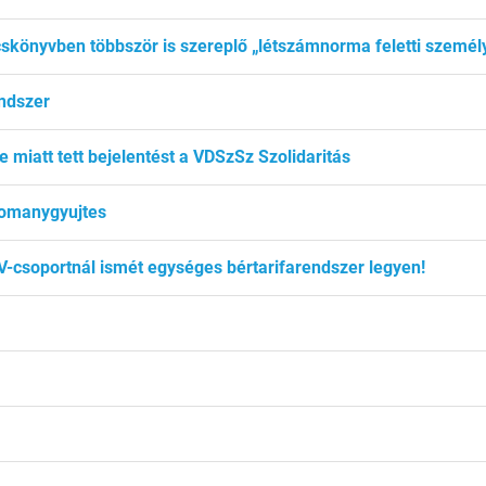
skönyvben többször is szereplő „létszámnorma feletti személy
endszer
 miatt tett bejelentést a VDSzSz Szolidaritás
domanygyujtes
-csoportnál ismét egységes bértarifarendszer legyen!