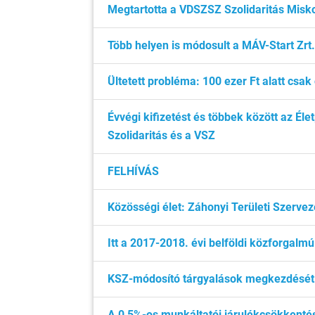
Megtartotta a VDSZSZ Szolidaritás Miskol
Több helyen is módosult a MÁV-Start Zrt
Ültetett probléma: 100 ezer Ft alatt csa
Évvégi kifizetést és többek között az Él
Szolidaritás és a VSZ
FELHÍVÁS
Közösségi élet: Záhonyi Területi Szerveze
Itt a 2017-2018. évi belföldi közforgalm
KSZ-módosító tárgyalások megkezdését
A 0,5%-os munkáltatói járulékcsökkentés