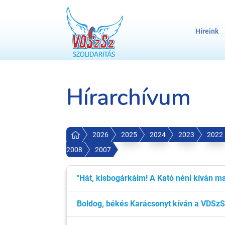
Híreink
Hírarchívum
2026
2025
2024
2023
2022
2008
2007
"Hát, kisbogárkáim! A Kató néni kíván m
Boldog, békés Karácsonyt kíván a VDSzSz