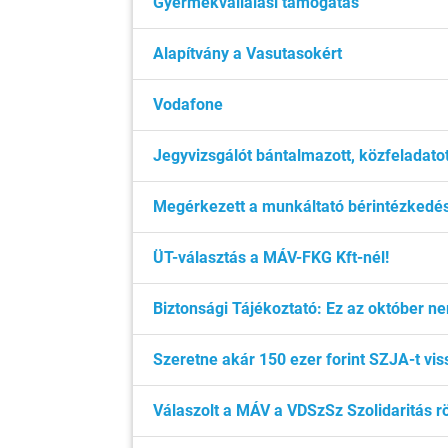
Gyermekvállalási támogatás
Alapítvány a Vasutasokért
Vodafone
Jegyvizsgálót bántalmazott, közfeladatot
Megérkezett a munkáltató bérintézkedés-
ÜT-választás a MÁV-FKG Kft-nél!
Biztonsági Tájékoztató: Ez az október ne
Szeretne akár 150 ezer forint SZJA-t vi
Válaszolt a MÁV a VDSzSz Szolidaritás 