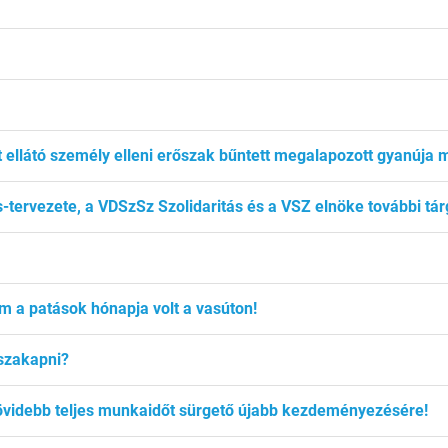
 ellátó személy elleni erőszak bűntett megalapozott gyanúja mia
tervezete, a VDSzSz Szolidaritás és a VSZ elnöke további tár
m a patások hónapja volt a vasúton!
sszakapni?
rövidebb teljes munkaidőt sürgető újabb kezdeményezésére!