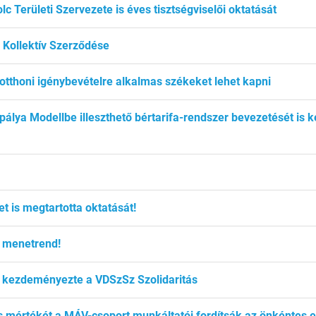
c Területi Szervezete is éves tisztségviselői oktatását
. Kollektív Szerződése
k otthoni igénybevételre alkalmas székeket lehet kapni
etpálya Modellbe illeszthető bértarifa-rendszer bevezetését i
t is megtartotta oktatását!
ú menetrend!
 kezdeményezte a VDSzSz Szolidaritás
 mértékét a MÁV-csoport munkáltatói fordítsák az önkéntes e