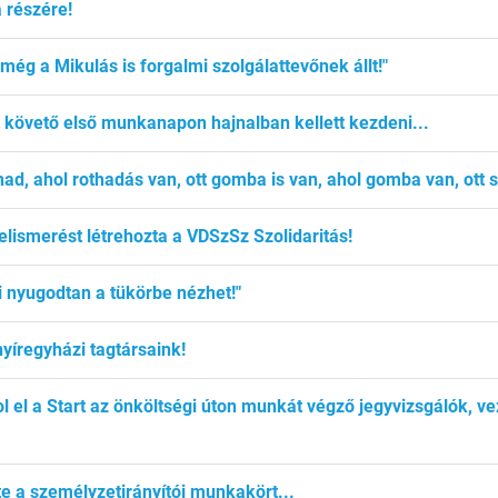
 részére!
 még a Mikulás is forgalmi szolgálattevőnek állt!"
 követő első munkanapon hajnalban kellett kezdeni...
ad, ahol rothadás van, ott gomba is van, ahol gomba van, ott sp
"-elismerést létrehozta a VDSzSz Szolidaritás!
i nyugodtan a tükörbe nézhet!"
nyíregyházi tagtársaink!
 el a Start az önköltségi úton munkát végző jegyvizsgálók, ve
e a személyzetirányítói munkakört...