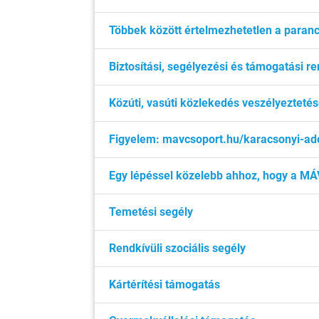
Többek között értelmezhetetlen a paranc
Biztosítási, segélyezési és támogatási r
Közúti, vasúti közlekedés veszélyeztetése
Figyelem: mavcsoport.hu/karacsonyi-a
Egy lépéssel közelebb ahhoz, hogy a MÁV
Temetési segély
Rendkívüli szociális segély
Kártérítési támogatás