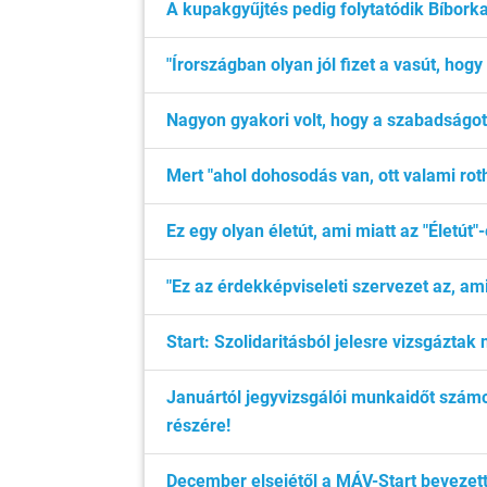
A kupakgyűjtés pedig folytatódik Bíborka
"Írországban olyan jól fizet a vasút, hogy
Nagyon gyakori volt, hogy a szabadságot
Mert "ahol dohosodás van, ott valami roth
Ez egy olyan életút, ami miatt az "Életút
"Ez az érdekképviseleti szervezet az, am
Start: Szolidaritásból jelesre vizsgáztak 
Januártól jegyvizsgálói munkaidőt számol
részére!
December elsejétől a MÁV-Start bevezett