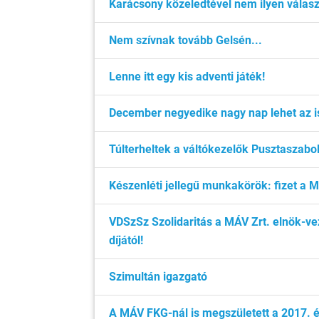
Karácsony közeledtével nem ilyen válasz
Nem szívnak tovább Gelsén...
Lenne itt egy kis adventi játék!
December negyedike nagy nap lehet az i
Túlterheltek a váltókezelők Pusztaszabo
Készenléti jellegű munkakörök: fizet a 
VDSzSz Szolidaritás a MÁV Zrt. elnök-ve
díjától!
Szimultán igazgató
A MÁV FKG-nál is megszületett a 2017. é