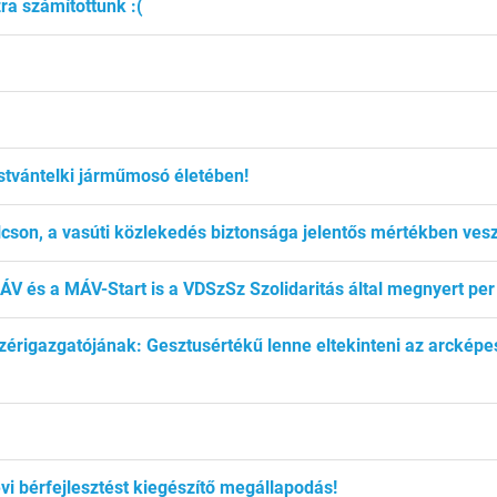
ra számítottunk :(
stvántelki járműmosó életében!
lcson, a vasúti közlekedés biztonsága jelentős mértékben ves
MÁV és a MÁV-Start is a VDSzSz Szolidaritás által megnyert pe
zérigazgatójának: Gesztusértékű lenne eltekinteni az arcképe
vi bérfejlesztést kiegészítő megállapodás!