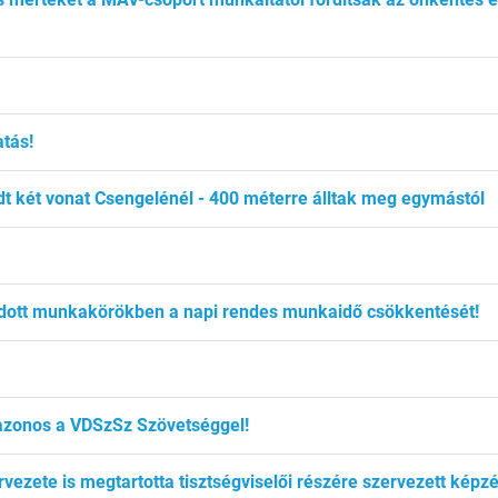
atás!
 két vonat Csengelénél - 400 méterre álltak meg egymástól
dott munkakörökben a napi rendes munkaidő csökkentését!
azonos a VDSzSz Szövetséggel!
rvezete is megtartotta tisztségviselői részére szervezett képzé