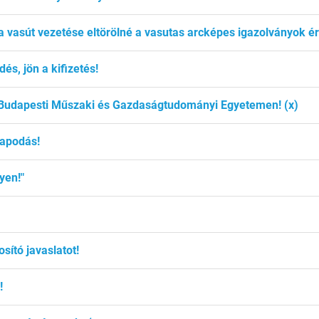
a vasút vezetése eltörölné a vasutas arcképes igazolványok érv
s, jön a kifizetés!
Budapesti Műszaki és Gazdaságtudományi Egyetemen! (x)
lapodás!
yen!"
sító javaslatot!
!