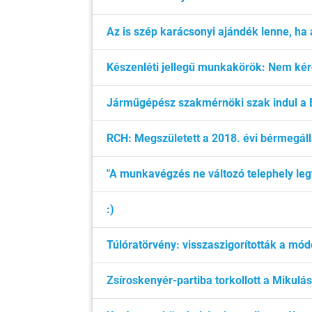
Az is szép karácsonyi ajándék lenne, ha 
Készenléti jellegű munkakörök: Nem kérdé
Járműgépész szakmérnöki szak indul a 
RCH: Megszületett a 2018. évi bérmegál
"A munkavégzés ne változó telephely leg
:)
Túlóratörvény: visszaszigorították a módo
Zsíroskenyér-partiba torkollott a Mikulás