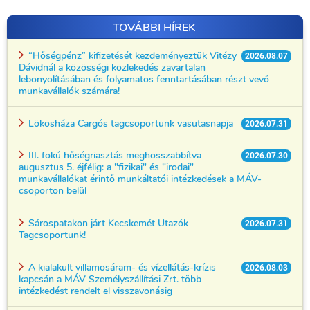
TOVÁBBI HÍREK
“Hőségpénz” kifizetését kezdeményeztük Vitézy
2026.08.07
Dávidnál a közösségi közlekedés zavartalan
lebonyolításában és folyamatos fenntartásában részt vevő
munkavállalók számára!
Lökösháza Cargós tagcsoportunk vasutasnapja
2026.07.31
III. fokú hőségriasztás meghosszabbítva
2026.07.30
augusztus 5. éjfélig: a "fizikai" és "irodai"
munkavállalókat érintő munkáltatói intézkedések a MÁV-
csoporton belül
Sárospatakon járt Kecskemét Utazók
2026.07.31
Tagcsoportunk!
A kialakult villamosáram- és vízellátás-krízis
2026.08.03
kapcsán a MÁV Személyszállítási Zrt. több
intézkedést rendelt el visszavonásig