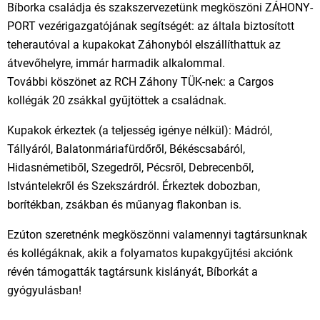
Bíborka családja és szakszervezetünk megköszöni ZÁHONY-
PORT vezérigazgatójának segítségét: az általa biztosított
teherautóval a kupakokat Záhonyból elszállíthattuk az
átvevőhelyre, immár harmadik alkalommal.
További köszönet az RCH Záhony TÜK-nek: a Cargos
kollégák 20 zsákkal gyűjtöttek a családnak.
Kupakok érkeztek (a teljesség igénye nélkül): Mádról,
Tállyáról, Balatonmáriafürdőről, Békéscsabáról,
Hidasnémetiből, Szegedről, Pécsről, Debrecenből,
Istvántelekről és Szekszárdról. Érkeztek dobozban,
borítékban, zsákban és műanyag flakonban is.
Ezúton szeretnénk megköszönni valamennyi tagtársunknak
és kollégáknak, akik a folyamatos kupakgyűjtési akciónk
révén támogatták tagtársunk kislányát, Bíborkát a
gyógyulásban!