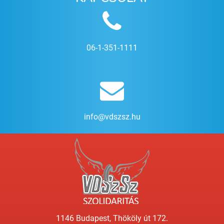
06-1-351-1111
info@vdszsz.hu
1146 Budapest, Thököly út 172.