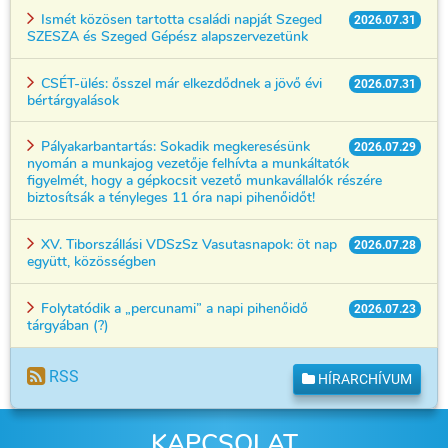
Ismét közösen tartotta családi napját Szeged
2026.07.31
SZESZA és Szeged Gépész alapszervezetünk
CSÉT-ülés: ősszel már elkezdődnek a jövő évi
2026.07.31
bértárgyalások
Pályakarbantartás: Sokadik megkeresésünk
2026.07.29
nyomán a munkajog vezetője felhívta a munkáltatók
figyelmét, hogy a gépkocsit vezető munkavállalók részére
biztosítsák a tényleges 11 óra napi pihenőidőt!
XV. Tiborszállási VDSzSz Vasutasnapok: öt nap
2026.07.28
együtt, közösségben
Folytatódik a „percunami” a napi pihenőidő
2026.07.23
tárgyában (?)
RSS
HÍRARCHÍVUM
KAPCSOLAT