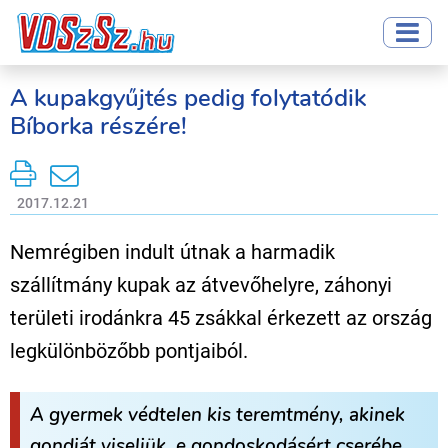
A kupakgyűjtés pedig folytatódik
Bíborka részére!
2017.12.21
Nemrégiben indult útnak a harmadik
szállítmány kupak az átvevőhelyre, záhonyi
területi irodánkra 45 zsákkal érkezett az ország
legkülönbözőbb pontjaiból.
A gyermek védtelen kis teremtmény, akinek
gondját viseljük, e gondoskodásért cserébe