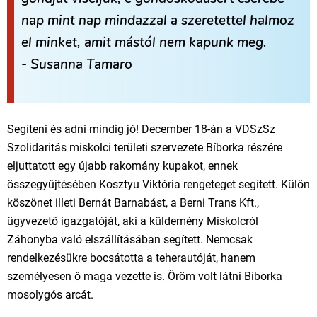
nap mint nap mindazzal a szeretettel halmoz
el minket, amit mástól nem kapunk meg.
- Susanna Tamaro
Segíteni és adni mindig jó! December 18-án a VDSzSz
Szolidaritás miskolci területi szervezete Bíborka részére
eljuttatott egy újabb rakomány kupakot, ennek
összegyűjtésében Kosztyu Viktória rengeteget segített. Külön
köszönet illeti Bernát Barnabást, a Berni Trans Kft.,
ügyvezető igazgatóját, aki a küldemény Miskolcról
Záhonyba való elszállításában segített. Nemcsak
rendelkezésükre bocsátotta a teherautóját, hanem
személyesen ő maga vezette is. Öröm volt látni Bíborka
mosolygós arcát.