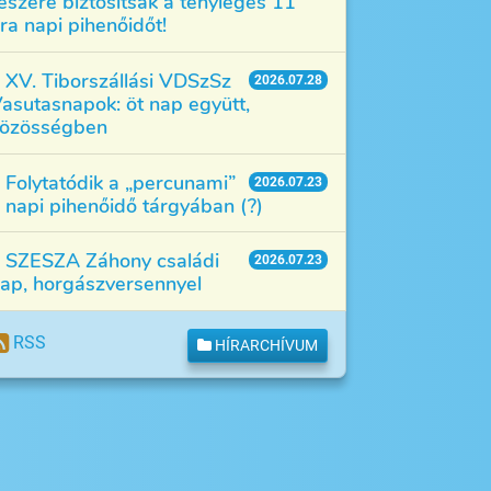
észére biztosítsák a tényleges 11
ra napi pihenőidőt!
XV. Tiborszállási VDSzSz
2026.07.28
asutasnapok: öt nap együtt,
özösségben
Folytatódik a „percunami”
2026.07.23
 napi pihenőidő tárgyában (?)
SZESZA Záhony családi
2026.07.23
ap, horgászversennyel
RSS
HÍRARCHÍVUM