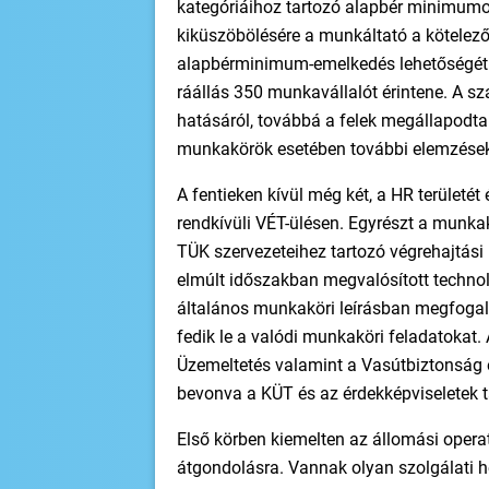
kategóriáihoz tartozó alapbér minimum
kiküszöbölésére a munkáltató a kötelező
alapbérminimum-emelkedés lehetőségét v
ráállás 350 munkavállalót érintene. A sz
hatásáról, továbbá a felek megállapodta
munkakörök esetében további elemzések
A fentieken kívül még két, a HR területét 
rendkívüli VÉT-ülésen. Egyrészt a munkakö
TÜK szervezeteihez tartozó végrehajtás
elmúlt időszakban megvalósított technol
általános munkaköri leírásban megfogal
fedik le a valódi munkaköri feladatokat
Üzemeltetés valamint a Vasútbiztonság 
bevonva a KÜT és az érdekképviseletek t
Első körben kiemelten az állomási opera
átgondolásra. Vannak olyan szolgálati 