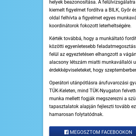
helyek beazonosítása. A felülvizsgálatr
kiemelt figyelmet fordítva a BILK, Győr é
oldal felhívta a figyelmet egyes munkavá
koordinátorok fokozott leterheltségére.
Kérték továbbá, hogy a munkáltató ford
közötti egyenletesebb feladatmegosztásr
felül az egyeztetésen elhangzott a vágá
alacsony létszám miatti munkavállalói u
érdekképviseleteket, hogy szeptemberben 
Operátori utánpótlásra árufuvarozási gy
TÜK-Keleten, mind TÜK-Nyugaton felvetté
munka mellett fogják megszerezni a szü
tapasztalatok alapján fejleszti tovább e
hamarosan folytatódnak.
MEGOSZTOM FACEBOOKON