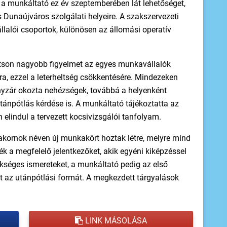
a a munkáltató ez év szeptemberében lát lehetőséget,
s Dunaújváros szolgálati helyeire. A szakszervezeti
llalói csoportok, különösen az állomási operatív
ítson nagyobb figyelmet az egyes munkavállalók
a, ezzel a leterheltség csökkentésére. Mindezeken
nyzár okozta nehézségek, továbbá a helyenként
tánpótlás kérdése is. A munkáltató tájékoztatta az
elindul a tervezett kocsivizsgálói tanfolyam.
akornok néven új munkakört hoztak létre, melyre mind
k a megfelelő jelentkezőket, akik egyéni kiképzéssel
kséges ismereteket, a munkáltató pedig az első
zt az utánpótlási formát. A megkezdett tárgyalások
LINK MÁSOLÁSA