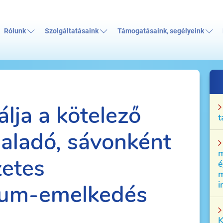
Rólunk
Szolgáltatásaink
Támogatásaink, segélyeink
lja a kötelező
t
aladó, sávonként
m
zetes
é
m
i
mum-emelkedés
K