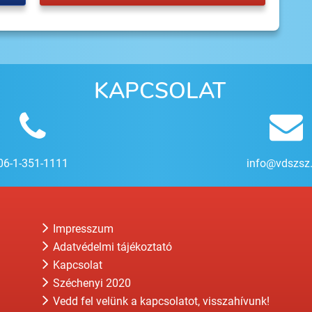
KAPCSOLAT
06-1-351-1111
info@vdszsz
Impresszum
Adatvédelmi tájékoztató
Kapcsolat
Széchenyi 2020
Vedd fel velünk a kapcsolatot, visszahívunk!