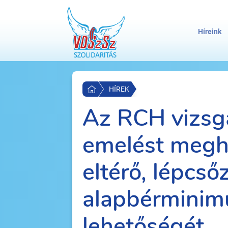
Híreink
HÍREK
Az RCH vizsgá
emelést megh
eltérő, lépcső
alapbérmini
lehetőségét