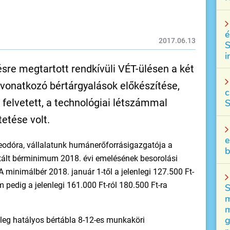
é
2017.06.13
S
i
re megtartott rendkívüli VÉT-ülésen a két
e vonatkozó bértárgyalások előkészítése,
c
 felvetett, a technológiai létszámmal
S
etése volt.
e
Teodóra, vállalatunk humánerőforrásigazgatója a
b
tált bérminimum 2018. évi emelésének besorolási
A minimálbér 2018. január 1-től a jelenlegi 127.500 Ft-
 pedig a jelenlegi 161.000 Ft-ról 180.500 Ft-ra
S
m
m
g
leg hatályos bértábla 8-12-es munkaköri