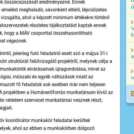
r
ok összecsúszását eredményezné. Ennek
ó
 emelést meghaladó, sávonként eltérő, lépcsőzetes
izsgálta, ahol a képzett minimum értékekre történő
akszervezetek részletes tájékoztatást kaptak ennek
V
k, hogy a MÁV csoporttal összehasonlítható
k
et végeznek.
érintő, jelenleg futó feladatról esett szó a május 31-i
a
ri struktúrát felülvizsgáló projektről, melynek célja a
i munkakörök elvárásainak újragondolása, mivel az
ógiai, műszaki és egyéb változások miatt az
n
mazott fő feladatok sok esetben már nem teljesen
. A projektben a Humánerőforrás munkatársain kívül az
és védelem szervezet munkatársai vesznek részt,
agjait.
tív koordinátor munkakör feladatai kerültek
helyek, ahol az ebben a munkakörben dolgozó