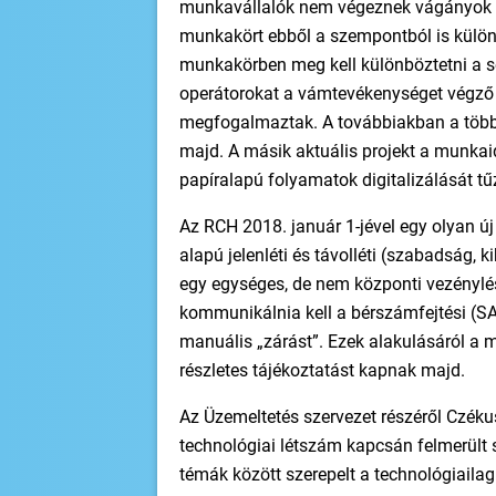
munkavállalók nem végeznek vágányok kö
munkakört ebből a szempontból is külön 
munkakörben meg kell különböztetni a s
operátorokat a vámtevékenységet végző 
megfogalmaztak. A továbbiakban a többi
majd. A másik aktuális projekt a munka
papíralapú folyamatok digitalizálását tűz
Az RCH 2018. január 1-jével egy olyan új 
alapú jelenléti és távolléti (szabadság,
egy egységes, de nem központi vezénylé
kommunikálnia kell a bérszámfejtési (SA
manuális „zárást”. Ezek alakulásáról a m
részletes tájékoztatást kapnak majd.
Az Üzemeltetés szervezet részéről Czéku
technológiai létszám kapcsán felmerült s
témák között szerepelt a technológiailag