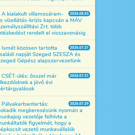
A kialakult villamosáram-
2026.08.03
s vízellátás-krízis kapcsán a MÁV
zemélyszállítási Zrt. több
ntézkedést rendelt el visszavonásig
Ismét közösen tartotta
2026.07.31
saládi napját Szeged SZESZA és
zeged Gépész alapszervezetünk
CSÉT-ülés: ősszel már
2026.07.31
lkezdődnek a jövő évi
értárgyalások
Pályakarbantartás:
2026.07.29
okadik megkeresésünk nyomán a
unkajog vezetője felhívta a
unkáltatók figyelmét, hogy a
épkocsit vezető munkavállalók