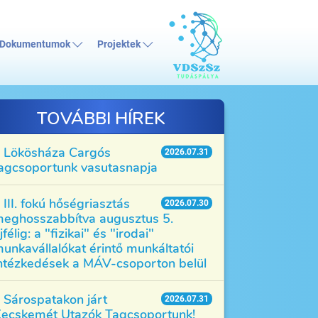
Dokumentumok
Projektek
TOVÁBBI HÍREK
Lökösháza Cargós
2026.07.31
agcsoportunk vasutasnapja
III. fokú hőségriasztás
2026.07.30
eghosszabbítva augusztus 5.
jfélig: a "fizikai" és "irodai"
unkavállalókat érintő munkáltatói
ntézkedések a MÁV-csoporton belül
Sárospatakon járt
2026.07.31
ecskemét Utazók Tagcsoportunk!