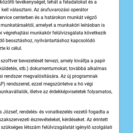
zötti tevékenységet, tehát a feladatokat és a
kell választani. Az árufuvarozási operátor
ervice centerben és a határokon munkát végző
munkatársaktól, amelyet a munkaköri leírásban is
 végrehajtási munkakör felülvizsgálata következik
idő beosztáshoz, nyilvántartáshoz kapcsolódó
te ki célul.
szoftver bevezetését tervezi, amely kiváltja a papír
 kiküldetés, stb.) dokumentumokat, továbbá alkalmas
si rendszer megvalósítására. Az új programnak
P) rendszerrel, ezzel megszűntetve a hó végi
unkavállalók, illetve az érdekképviseletek folyamatos,
s József, rendelés- és vonatkezelés vezető fogadta a
zakszervezeti észrevételeket, kérdéseket. Az érintett
 szükséges létszám felülvizsgálatát igénylő szolgálati