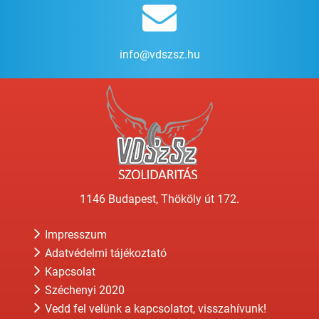
info@vdszsz.hu
1146 Budapest, Thököly út 172.
Impresszum
Adatvédelmi tájékoztató
Kapcsolat
Széchenyi 2020
Vedd fel velünk a kapcsolatot, visszahívunk!