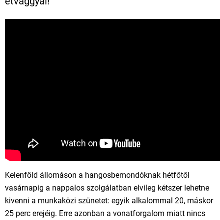
étvággyal!
Kelenföld állomáson a hangosbemondóknak hétfőtől
vasárnapig a nappalos szolgálatban elvileg kétszer lehetne
kivenni a munkaközi szünetet: egyik alkalommal 20, máskor
25 perc erejéig. Erre azonban a vonatforgalom miatt nincs