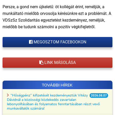
Persze, a gond nem újkeletű: öt kollégát érint, reméljük, a
munkáltató mielőbb orvosolja kérésünkre ezt a problémát. A
VDSzSz Szolidaritás egyeztetést kezdeményez, reméljük,
mielőbb be tudunk számolni a pozitív végkifejletről.
MEGOSZTOM FACEBOOKON
LINK MÁSOLÁSA
TOVÁBBI HÍREK
“Hőségpénz” kifizetését kezdeményeztük Vitézy
2026.08.07
Dávidnál a közösségi közlekedés zavartalan
lebonyolításában és folyamatos fenntartásában részt vevő
munkavállalók számára!