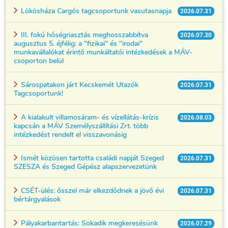
Lökösháza Cargós tagcsoportunk vasutasnapja
2026.07.31
III. fokú hőségriasztás meghosszabbítva
2026.07.30
augusztus 5. éjfélig: a "fizikai" és "irodai"
munkavállalókat érintő munkáltatói intézkedések a MÁV-
csoporton belül
Sárospatakon járt Kecskemét Utazók
2026.07.31
Tagcsoportunk!
A kialakult villamosáram- és vízellátás-krízis
2026.08.03
kapcsán a MÁV Személyszállítási Zrt. több
intézkedést rendelt el visszavonásig
Ismét közösen tartotta családi napját Szeged
2026.07.31
SZESZA és Szeged Gépész alapszervezetünk
CSÉT-ülés: ősszel már elkezdődnek a jövő évi
2026.07.31
bértárgyalások
Pályakarbantartás: Sokadik megkeresésünk
2026.07.29