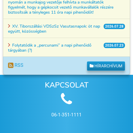
nyomán a munkajog vezetője felhívta a munkáltatók
figyelmét, hogy a gépkocsit vezető munkavállalók részére
biztosítsák a tényleges 11 óra napi pihenőidőt!
XV. Tiborszállási VDSzSz Vasutasnapok: öt nap
2026.07.28
együtt, közösségben
Folytatódik a „percunami” a napi pihenőidő
2026.07.23
tárgyában (?)
RSS
HÍRARCHÍVUM
KAPCSOLAT
06-1-351-1111