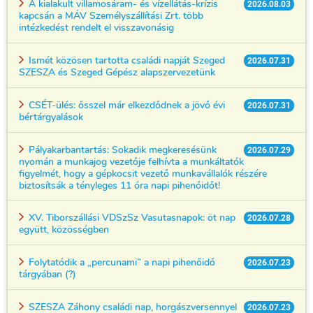
A kialakult villamosáram- és vízellátás-krízis
2026.08.03
kapcsán a MÁV Személyszállítási Zrt. több
intézkedést rendelt el visszavonásig
Ismét közösen tartotta családi napját Szeged
2026.07.31
SZESZA és Szeged Gépész alapszervezetünk
CSÉT-ülés: ősszel már elkezdődnek a jövő évi
2026.07.31
bértárgyalások
Pályakarbantartás: Sokadik megkeresésünk
2026.07.29
nyomán a munkajog vezetője felhívta a munkáltatók
figyelmét, hogy a gépkocsit vezető munkavállalók részére
biztosítsák a tényleges 11 óra napi pihenőidőt!
XV. Tiborszállási VDSzSz Vasutasnapok: öt nap
2026.07.28
együtt, közösségben
Folytatódik a „percunami” a napi pihenőidő
2026.07.23
tárgyában (?)
SZESZA Záhony családi nap, horgászversennyel
2026.07.23