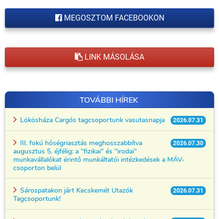
MEGOSZTOM FACEBOOKON
LINK MÁSOLÁSA
TOVÁBBI HÍREK
Lökösháza Cargós tagcsoportunk vasutasnapja
2026.07.31
III. fokú hőségriasztás meghosszabbítva
2026.07.30
augusztus 5. éjfélig: a "fizikai" és "irodai"
munkavállalókat érintő munkáltatói intézkedések a MÁV-
csoporton belül
Sárospatakon járt Kecskemét Utazók
2026.07.31
Tagcsoportunk!