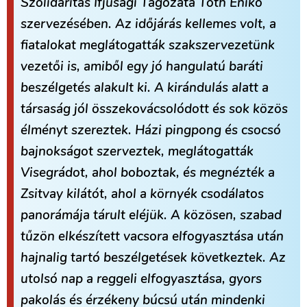
Szolidaritás Ifjúsági Tagozata Tóth Enikő
szervezésében. Az időjárás kellemes volt, a
fiatalokat meglátogatták szakszervezetünk
vezetői is, amiből egy jó hangulatú baráti
beszélgetés alakult ki. A kirándulás alatt a
társaság jól összekovácsolódott és sok közös
élményt szereztek. Házi pingpong és csocsó
bajnokságot szerveztek, meglátogatták
Visegrádot, ahol boboztak, és megnézték a
Zsitvay kilátót, ahol a környék csodálatos
panorámája tárult eléjük. A közösen, szabad
tűzön elkészített vacsora elfogyasztása után
hajnalig tartó beszélgetések következtek. Az
utolsó nap a reggeli elfogyasztása, gyors
pakolás és érzékeny búcsú után mindenki