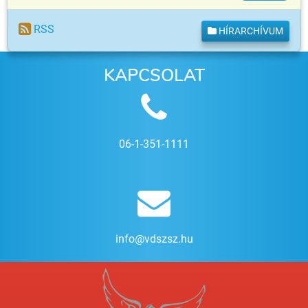
RSS
HÍRARCHÍVUM
KAPCSOLAT
06-1-351-1111
info@vdszsz.hu