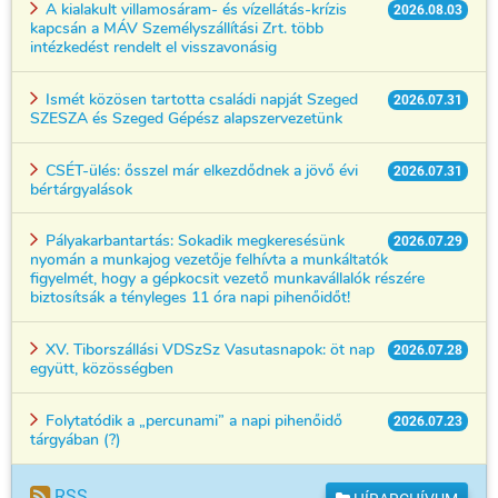
A kialakult villamosáram- és vízellátás-krízis
2026.08.03
kapcsán a MÁV Személyszállítási Zrt. több
intézkedést rendelt el visszavonásig
Ismét közösen tartotta családi napját Szeged
2026.07.31
SZESZA és Szeged Gépész alapszervezetünk
CSÉT-ülés: ősszel már elkezdődnek a jövő évi
2026.07.31
bértárgyalások
Pályakarbantartás: Sokadik megkeresésünk
2026.07.29
nyomán a munkajog vezetője felhívta a munkáltatók
figyelmét, hogy a gépkocsit vezető munkavállalók részére
biztosítsák a tényleges 11 óra napi pihenőidőt!
XV. Tiborszállási VDSzSz Vasutasnapok: öt nap
2026.07.28
együtt, közösségben
Folytatódik a „percunami” a napi pihenőidő
2026.07.23
tárgyában (?)
RSS