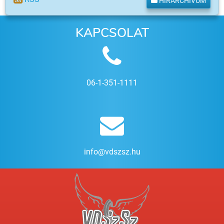
HÍRARCHÍVUM
KAPCSOLAT
06-1-351-1111
info@vdszsz.hu