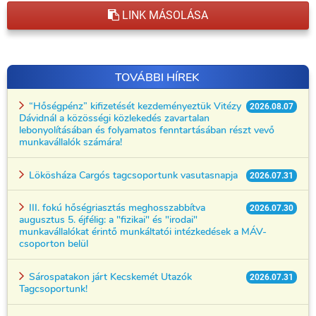
LINK MÁSOLÁSA
TOVÁBBI HÍREK
“Hőségpénz” kifizetését kezdeményeztük Vitézy
2026.08.07
Dávidnál a közösségi közlekedés zavartalan
lebonyolításában és folyamatos fenntartásában részt vevő
munkavállalók számára!
Lökösháza Cargós tagcsoportunk vasutasnapja
2026.07.31
III. fokú hőségriasztás meghosszabbítva
2026.07.30
augusztus 5. éjfélig: a "fizikai" és "irodai"
munkavállalókat érintő munkáltatói intézkedések a MÁV-
csoporton belül
Sárospatakon járt Kecskemét Utazók
2026.07.31
Tagcsoportunk!