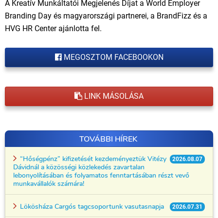
A Kreatív Munkáltatói Megjelenés Díjat a World Employer
Branding Day és magyarországi partnerei, a BrandFizz és a
HVG HR Center ajánlotta fel.
MEGOSZTOM FACEBOOKON
LINK MÁSOLÁSA
TOVÁBBI HÍREK
“Hőségpénz” kifizetését kezdeményeztük Vitézy
2026.08.07
Dávidnál a közösségi közlekedés zavartalan
lebonyolításában és folyamatos fenntartásában részt vevő
munkavállalók számára!
Lökösháza Cargós tagcsoportunk vasutasnapja
2026.07.31