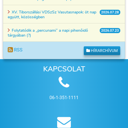
XV. Tiborszállási VDSzSz Vasutasnapok: öt nap
2026.07.28
együtt, közösségben
Folytatódik a „percunami” a napi pihenőidő
2026.07.23
tárgyában (?)
RSS
HÍRARCHÍVUM
KAPCSOLAT
06-1-351-1111