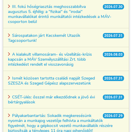
III. fokú hőségriasztás meghosszabbítva
2026.07.30
augusztus 5. éjfélig: a "fizikai" és "irodai"
munkavállalókat érintő munkáltatói intézkedések a MÁV-
csoporton belül
Sárospatakon járt Kecskemét Utazók
2026.07.31
Tagcsoportunk!
A kialakult villamosáram- és vízellátás-krízis
2026.08.03
kapcsán a MÁV Személyszállítási Zrt. több
intézkedést rendelt el visszavonásig
Ismét közösen tartotta családi napját Szeged
2026.07.31
SZESZA és Szeged Gépész alapszervezetünk
CSÉT-ülés: ősszel már elkezdődnek a jövő évi
2026.07.31
bértárgyalások
Pályakarbantartás: Sokadik megkeresésünk
2026.07.29
nyomán a munkajog vezetője felhívta a munkáltatók
figyelmét, hogy a gépkocsit vezető munkavállalók részére
biztosítsák a tényleges 11 óra napi pihenőidőt!