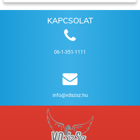
KAPCSOLAT
06-1-351-1111
info@vdszsz.hu