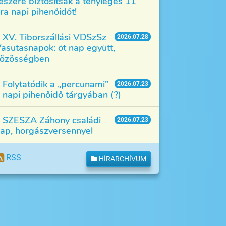
észére biztosítsák a tényleges 11
ra napi pihenőidőt!
XV. Tiborszállási VDSzSz
2026.07.28
asutasnapok: öt nap együtt,
özösségben
Folytatódik a „percunami”
2026.07.23
 napi pihenőidő tárgyában (?)
SZESZA Záhony családi
2026.07.23
ap, horgászversennyel
RSS
HÍRARCHÍVUM