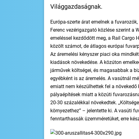
Világgazdaságnak.
Európa-szerte árat emelnek a fuvarozók,
Ferenc vezérigazgató közlése szerint a 
emeléssel kezdődött meg, a Rail Cargo 
közölt számot, de átlagos európai fuvarp
Az áremelési kényszer piaci oka mindké
kiadások növekedése. A közúton emelked
járművek költségei, és magasabbak a bizto
egyébként is az áremelés. A vasútnál még
emiatt nem készülhettek fel a növekedő k
pályaépítések miatt a közúti fuvarozásn
20-30 százalékkal növekedtek. „Költségei
környezethez” – jelentette ki. A vasúti 
fenntarthassák üzemméretüket, erre kész