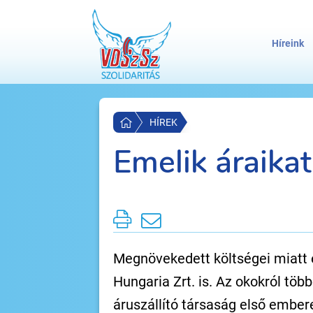
Híreink
HÍREK
Emelik áraika
Megnövekedett költségei miatt em
Hungaria Zrt. is. Az okokról töb
áruszállító társaság első ember