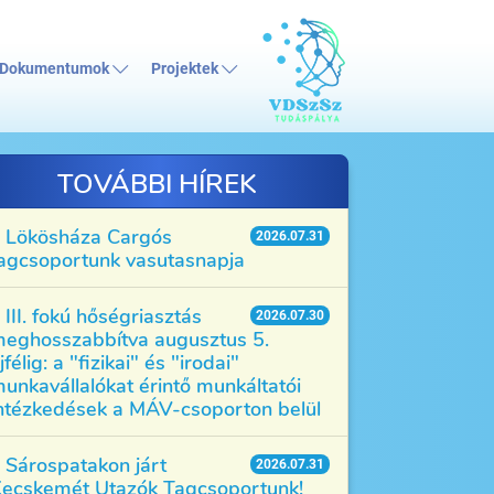
Dokumentumok
Projektek
TOVÁBBI HÍREK
Lökösháza Cargós
2026.07.31
agcsoportunk vasutasnapja
III. fokú hőségriasztás
2026.07.30
eghosszabbítva augusztus 5.
jfélig: a "fizikai" és "irodai"
unkavállalókat érintő munkáltatói
ntézkedések a MÁV-csoporton belül
Sárospatakon járt
2026.07.31
ecskemét Utazók Tagcsoportunk!