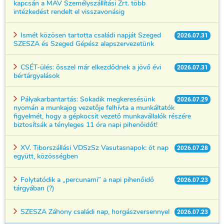
kapcsán a MÁV Személyszállítási Zrt. több
intézkedést rendelt el visszavonásig
Ismét közösen tartotta családi napját Szeged
2026.07.31
SZESZA és Szeged Gépész alapszervezetünk
CSÉT-ülés: ősszel már elkezdődnek a jövő évi
2026.07.31
bértárgyalások
Pályakarbantartás: Sokadik megkeresésünk
2026.07.29
nyomán a munkajog vezetője felhívta a munkáltatók
figyelmét, hogy a gépkocsit vezető munkavállalók részére
biztosítsák a tényleges 11 óra napi pihenőidőt!
XV. Tiborszállási VDSzSz Vasutasnapok: öt nap
2026.07.28
együtt, közösségben
Folytatódik a „percunami” a napi pihenőidő
2026.07.23
tárgyában (?)
SZESZA Záhony családi nap, horgászversennyel
2026.07.23