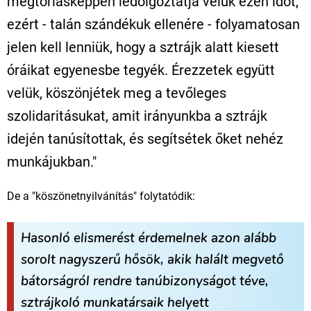
megtorlásképpen ledolgoztatja velük ezen időt,
ezért - talán szándékuk ellenére - folyamatosan
jelen kell lenniük, hogy a sztrájk alatt kiesett
óráikat egyenesbe tegyék. Érezzetek együtt
velük, köszönjétek meg a tevőleges
szolidaritásukat, amit irányunkba a sztrájk
idején tanúsítottak, és segítsétek őket nehéz
munkájukban."
De a "köszönetnyilvánítás" folytatódik:
Hasonló elismerést érdemelnek azon alább
sorolt nagyszerű hősök, akik halált megvető
bátorságról rendre tanúbizonyságot téve,
sztrájkoló munkatársaik helyett