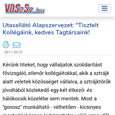
Utasellátó Alapszervezet: "Tisztelt
Kollégáink, kedves Tagtársaink!
2017.09.21
Kérünk titeket, hogy vállaljatok szolidaritást
fővizsgáló, ellenőr kollégáitokkal, akik a sztrájk
alatt veletek közösséget vállalva, a sztrájktörők
jóvoltából közlekedő egy-két étkező- és
hálókocsik közelébe sem mentek. Most a
"gonosz" munkáltató - vélhetően - kicsinyes