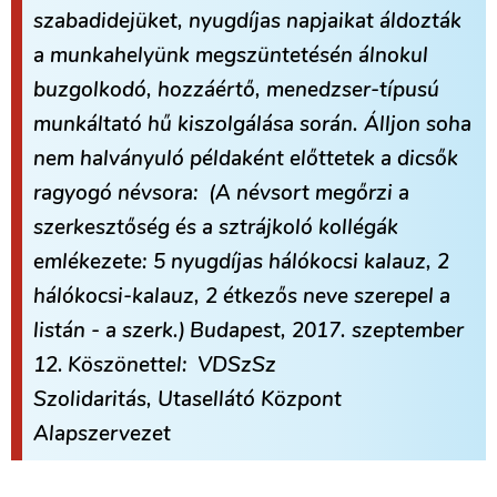
szabadidejüket, nyugdíjas napjaikat áldozták
a munkahelyünk megszüntetésén álnokul
buzgolkodó, hozzáértő, menedzser-típusú
munkáltató hű kiszolgálása során. Álljon soha
nem halványuló példaként előttetek a dicsők
ragyogó névsora:
(A névsort megőrzi a
szerkesztőség és a sztrájkoló kollégák
emlékezete: 5 nyugdíjas hálókocsi kalauz, 2
hálókocsi-kalauz, 2 étkezős neve szerepel a
listán - a szerk.)
Budapest, 2017. szeptember
12.
Köszönettel:
VDSzSz
Szolidaritás, Utasellátó Központ
Alapszervezet