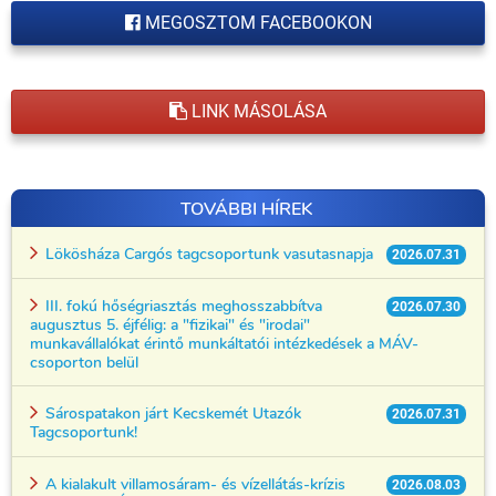
MEGOSZTOM FACEBOOKON
LINK MÁSOLÁSA
TOVÁBBI HÍREK
Lökösháza Cargós tagcsoportunk vasutasnapja
2026.07.31
III. fokú hőségriasztás meghosszabbítva
2026.07.30
augusztus 5. éjfélig: a "fizikai" és "irodai"
munkavállalókat érintő munkáltatói intézkedések a MÁV-
csoporton belül
Sárospatakon járt Kecskemét Utazók
2026.07.31
Tagcsoportunk!
A kialakult villamosáram- és vízellátás-krízis
2026.08.03