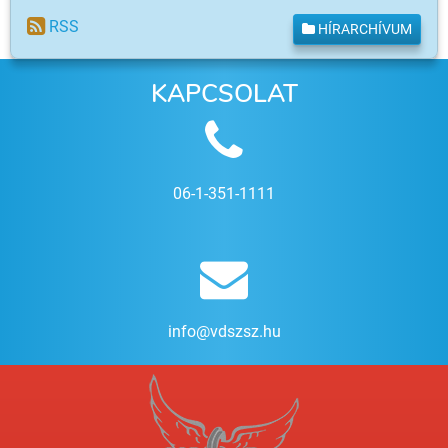
RSS
HÍRARCHÍVUM
KAPCSOLAT
06-1-351-1111
info@vdszsz.hu