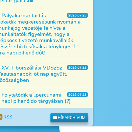
értárgyalások
Pályakarbantartás:
2026.07.29
okadik megkeresésünk nyomán a
unkajog vezetője felhívta a
unkáltatók figyelmét, hogy a
épkocsit vezető munkavállalók
észére biztosítsák a tényleges 11
ra napi pihenőidőt!
XV. Tiborszállási VDSzSz
2026.07.28
asutasnapok: öt nap együtt,
özösségben
Folytatódik a „percunami”
2026.07.23
 napi pihenőidő tárgyában (?)
RSS
HÍRARCHÍVUM