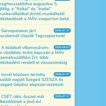
eghosszabbítva augusztus 5.
jfélig: a "fizikai" és "irodai"
unkavállalókat érintő munkáltatói
ntézkedések a MÁV-csoporton belül
Sárospatakon járt
2026.07.31
ecskemét Utazók Tagcsoportunk!
A kialakult villamosáram-
2026.08.03
s vízellátás-krízis kapcsán a MÁV
zemélyszállítási Zrt. több
ntézkedést rendelt el visszavonásig
Ismét közösen tartotta
2026.07.31
saládi napját Szeged SZESZA és
zeged Gépész alapszervezetünk
CSÉT-ülés: ősszel már
2026.07.31
lkezdődnek a jövő évi