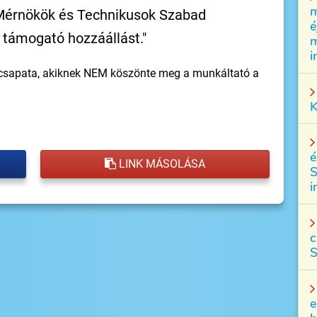
m
Mérnökök és Technikusok Szabad
é
támogató hozzáállást."
m
i
 csapata, akiknek NEM köszönte meg a munkáltató a
K
é
LINK MÁSOLÁSA
S
i
c
S
e