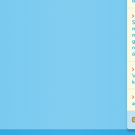
b
S
m
m
g
r
ó
V
k
a