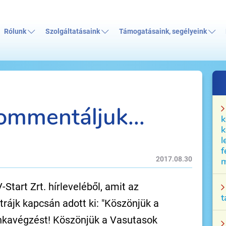
Rólunk
Szolgáltatásaink
Támogatásaink, segélyeink
ommentáljuk...
k
k
l
f
2017.08.30
m
Start Zrt. hírleveléből, amit az
t
ztrájk kapcsán adott ki: "Köszönjük a
nkavégzést! Köszönjük a Vasutasok