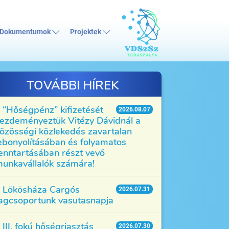
Dokumentumok
Projektek
TOVÁBBI HÍREK
“Hőségpénz” kifizetését
2026.08.07
ezdeményeztük Vitézy Dávidnál a
özösségi közlekedés zavartalan
ebonyolításában és folyamatos
enntartásában részt vevő
unkavállalók számára!
Lökösháza Cargós
2026.07.31
agcsoportunk vasutasnapja
III. fokú hőségriasztás
2026.07.30