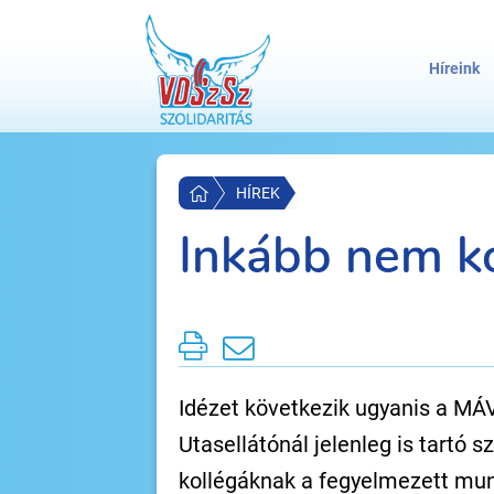
Híreink
HÍREK
Inkább nem k
Idézet következik ugyanis a MÁV-
Utasellátónál jelenleg is tartó s
kollégáknak a fegyelmezett mu