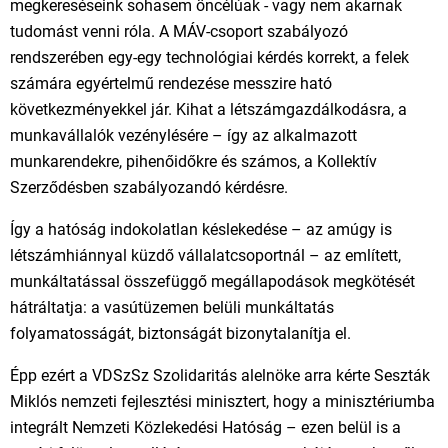
megkereséseink sohasem öncélúak - vagy nem akarnak
tudomást venni róla. A MÁV-csoport szabályozó
rendszerében egy-egy technológiai kérdés korrekt, a felek
számára egyértelmű rendezése messzire ható
következményekkel jár. Kihat a létszámgazdálkodásra, a
munkavállalók vezénylésére – így az alkalmazott
munkarendekre, pihenőidőkre és számos, a Kollektív
Szerződésben szabályozandó kérdésre.
Így a hatóság indokolatlan késlekedése – az amúgy is
létszámhiánnyal küzdő vállalatcsoportnál – az említett,
munkáltatással összefüggő megállapodások megkötését
hátráltatja: a vasútüzemen belüli munkáltatás
folyamatosságát, biztonságát bizonytalanítja el.
Épp ezért a VDSzSz Szolidaritás alelnöke arra kérte Seszták
Miklós nemzeti fejlesztési minisztert, hogy a minisztériumba
integrált Nemzeti Közlekedési Hatóság – ezen belül is a