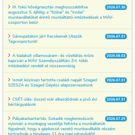
III. fokú hőségriasztás meghosszabbítva
2026.07.30
augusztus 5. éjfélig: a "fizikai" és "irodai"
munkavállalókat érintő munkáltatói intézkedések a MÁV-
csoporton belül
Sárospatakon járt Kecskemét Utazók
2026.07.31
Tagcsoportunk!
A kialakult villamosáram- és vízellátás-krízis
2026.08.03
kapcsán a MÁV Személyszállítási Zrt. több
intézkedést rendelt el visszavonásig
Ismét közösen tartotta családi napját Szeged
2026.07.31
SZESZA és Szeged Gépész alapszervezetünk
CSÉT-ülés: ősszel már elkezdődnek a jövő évi
2026.07.31
bértárgyalások
Pályakarbantartás: Sokadik megkeresésünk
2026.07.29
nyomán a munkajog vezetője felhívta a munkáltatók
figyelmét, hogy a gépkocsit vezető munkavállalók részére
biztosítsák a tényleges 11 óra napi pihenőidőt!