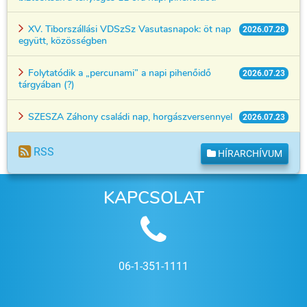
XV. Tiborszállási VDSzSz Vasutasnapok: öt nap
2026.07.28
együtt, közösségben
Folytatódik a „percunami” a napi pihenőidő
2026.07.23
tárgyában (?)
SZESZA Záhony családi nap, horgászversennyel
2026.07.23
RSS
HÍRARCHÍVUM
KAPCSOLAT
06-1-351-1111