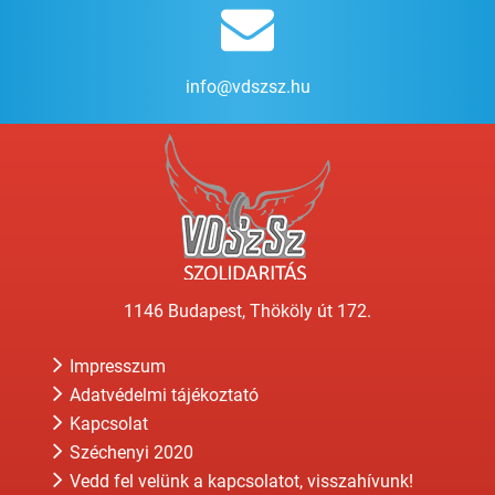
info@vdszsz.hu
1146 Budapest, Thököly út 172.
Impresszum
Adatvédelmi tájékoztató
Kapcsolat
Széchenyi 2020
Vedd fel velünk a kapcsolatot, visszahívunk!