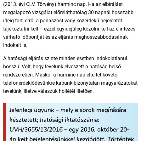
(2013. évi CLV. Törvény) harminc nap. Ha az elbírálást
megalapozó vizsgálat előreláthatólag 30 napnál hosszabb
ideig tart, erről a panaszost vagy közérdekű bejelentőt
tájékoztatni kell – ezzel egyidejűleg közölni kell az elintézés
várható időpontját és az eljárás meghosszabbodásának
indokait is.
A hatósági eljárás szinte minden esetben indokolatlanul
hosszú. Volt, hogy levelünk elveszett a hatóság belső
rendszerében. Máskor a harminc nap elteltét követő
telefonérdeklődésünkre kapunk bizonytalan magyarázatokat
levelünk, illetve válaszuk hollétét illetően.
Jelenlegi ügyünk – mely e sorok megírására
késztetett; hatósági iktatószáma:
UVH/3655/13/2016 – egy 2016. október 20-
án kelt bejelentésünkkel kezdődött. Történtek