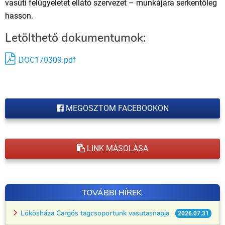
vasúti felügyeletet ellátó szervezet – munkájára serkentőleg
hasson.
Letölthető dokumentumok:
DOC170309.pdf
MEGOSZTOM FACEBOOKON
LINK MÁSOLÁSA
TOVÁBBI HÍREK
Lökösháza Cargós tagcsoportunk vasutasnapja
2026.07.31