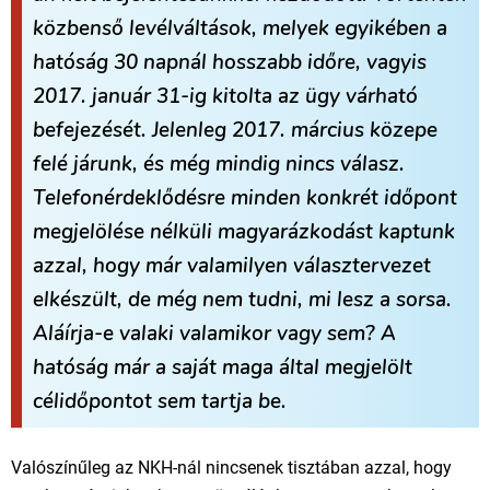
közbenső levélváltások, melyek egyikében a
hatóság 30 napnál hosszabb időre, vagyis
2017. január 31-ig kitolta az ügy várható
befejezését. Jelenleg 2017. március közepe
felé járunk, és még mindig nincs válasz.
Telefonérdeklődésre minden konkrét időpont
megjelölése nélküli magyarázkodást kaptunk
azzal, hogy már valamilyen választervezet
elkészült, de még nem tudni, mi lesz a sorsa.
Aláírja-e valaki valamikor vagy sem? A
hatóság már a saját maga által megjelölt
célidőpontot sem tartja be.
Valószínűleg az NKH-nál nincsenek tisztában azzal, hogy