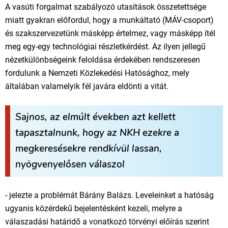
A vasúti forgalmat szabályozó utasítások összetettsége
miatt gyakran előfordul, hogy a munkáltató (MÁV-csoport)
és szakszervezetünk másképp értelmez, vagy másképp ítél
meg egy-egy technológiai részletkérdést. Az ilyen jellegű
nézetkülönbségeink feloldása érdekében rendszeresen
fordulunk a Nemzeti Közlekedési Hatósághoz, mely
általában valamelyik fél javára eldönti a vitát.
Sajnos, az elmúlt években azt kellett
tapasztalnunk, hogy az NKH ezekre a
megkeresésekre rendkívül lassan,
nyögvenyelősen válaszol
- jelezte a problémát Bárány Balázs. Leveleinket a hatóság
ugyanis közérdekű bejelentésként kezeli, melyre a
válaszadási határidő a vonatkozó törvényi előírás szerint