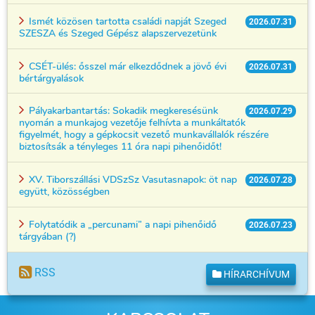
Ismét közösen tartotta családi napját Szeged
2026.07.31
SZESZA és Szeged Gépész alapszervezetünk
CSÉT-ülés: ősszel már elkezdődnek a jövő évi
2026.07.31
bértárgyalások
Pályakarbantartás: Sokadik megkeresésünk
2026.07.29
nyomán a munkajog vezetője felhívta a munkáltatók
figyelmét, hogy a gépkocsit vezető munkavállalók részére
biztosítsák a tényleges 11 óra napi pihenőidőt!
XV. Tiborszállási VDSzSz Vasutasnapok: öt nap
2026.07.28
együtt, közösségben
Folytatódik a „percunami” a napi pihenőidő
2026.07.23
tárgyában (?)
RSS
HÍRARCHÍVUM