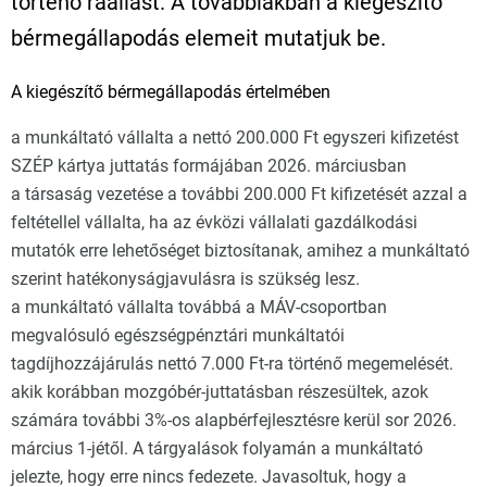
történő ráállást. A továbbiakban a kiegészítő
bérmegállapodás elemeit mutatjuk be.
A kiegészítő bérmegállapodás értelmében
a munkáltató vállalta a nettó 200.000 Ft egyszeri kifizetést
SZÉP kártya juttatás formájában 2026. márciusban
a társaság vezetése a további 200.000 Ft kifizetését azzal a
feltétellel vállalta, ha az évközi vállalati gazdálkodási
mutatók erre lehetőséget biztosítanak, amihez a munkáltató
szerint hatékonyságjavulásra is szükség lesz.
a munkáltató vállalta továbbá a MÁV-csoportban
megvalósuló egészségpénztári munkáltatói
tagdíjhozzájárulás nettó 7.000 Ft-ra történő megemelését.
akik korábban mozgóbér-juttatásban részesültek, azok
számára további 3%-os alapbérfejlesztésre kerül sor 2026.
március 1-jétől. A tárgyalások folyamán a munkáltató
jelezte, hogy erre nincs fedezete. Javasoltuk, hogy a