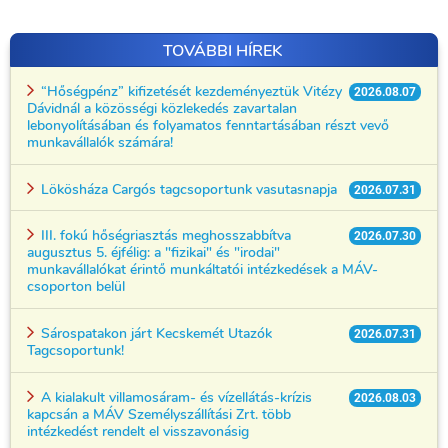
TOVÁBBI HÍREK
“Hőségpénz” kifizetését kezdeményeztük Vitézy
2026.08.07
Dávidnál a közösségi közlekedés zavartalan
lebonyolításában és folyamatos fenntartásában részt vevő
munkavállalók számára!
Lökösháza Cargós tagcsoportunk vasutasnapja
2026.07.31
III. fokú hőségriasztás meghosszabbítva
2026.07.30
augusztus 5. éjfélig: a "fizikai" és "irodai"
munkavállalókat érintő munkáltatói intézkedések a MÁV-
csoporton belül
Sárospatakon járt Kecskemét Utazók
2026.07.31
Tagcsoportunk!
A kialakult villamosáram- és vízellátás-krízis
2026.08.03
kapcsán a MÁV Személyszállítási Zrt. több
intézkedést rendelt el visszavonásig