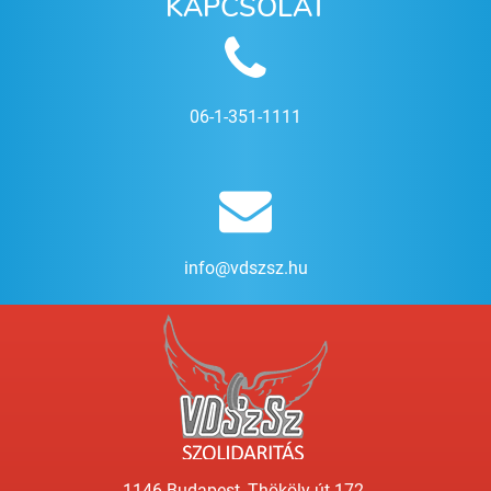
KAPCSOLAT
06-1-351-1111
info@vdszsz.hu
1146 Budapest, Thököly út 172.