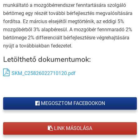
munkáltató a mozgóbérrendszer fenntartására szolgáló
bértömeg egy részét további bérfejlesztés megvalósítására
fordítsa. Ez március elsejétől megtörténik, az eddigi 5%
mozgóbérből 3% alapbéresül. A mozgóbér fennmaradó 2%
bértömege 2% differenciált bérfejlesztésre végrehajtására
nyújt a továbbiakban fedezetet.
Letölthető dokumentumok:
SKM_C25826022710120.pdf
MEGOSZTOM FACEBOOKON
LINK MÁSOLÁSA