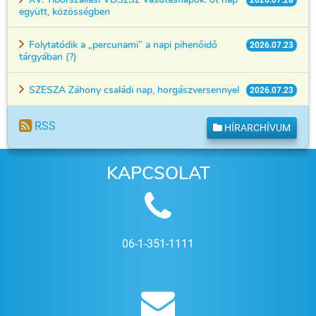
2026.07.28
együtt, közösségben
Folytatódik a „percunami” a napi pihenőidő
2026.07.23
tárgyában (?)
SZESZA Záhony családi nap, horgászversennyel
2026.07.23
RSS
HÍRARCHÍVUM
KAPCSOLAT
06-1-351-1111