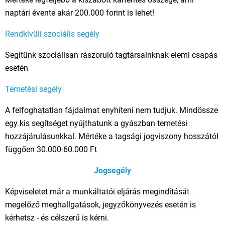
naptári évente akár 200.000 forint is lehet!
Rendkívüli szociális segély
Segítünk szociálisan rászoruló tagtársainknak elemi csapás
esetén
Temetési segély
A felfoghatatlan fájdalmat enyhíteni nem tudjuk. Mindössze
egy kis segítséget nyújthatunk a gyászban temetési
hozzájárulásunkkal. Mértéke a tagsági jogviszony hosszától
függően 30.000-60.000 Ft
Jogsegély
Képviseletet már a munkáltatói eljárás megindítását
megelőző meghallgatások, jegyzőkönyvezés esetén is
kérhetsz - és célszerű is kérni.