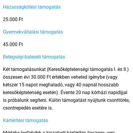
Házasságkötési támogatás
25.000 Ft
Gyermekvállalási támogatás
45.000 Ft
Betegségi-baleseti támogatás
Két támogatásunkat (Keresőképtelenségi támogatás I. és II.)
összesen évi 30.000 Ft értékben veheted igénybe (vagy
kétszer 15 napot meghaladó, vagy 40 napnál hosszabb
keresőképtelenség esetén). Évente 20 nap kórházi napidíjjal
is próbálunk segíteni. Külön támogatást nyújtunk csonttörés,
csontrepedés esetére is.
Kártérítési támogatás
Mértéke legfeljebb a kiszabott kártérítés összege, ami