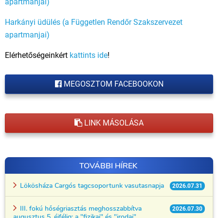
apartmanjai)
Harkányi üdülés (a Független Rendőr Szakszervezet
apartmanjai)
Elérhetőségeinkért
kattints ide
!
MEGOSZTOM FACEBOOKON
LINK MÁSOLÁSA
TOVÁBBI HÍREK
Lökösháza Cargós tagcsoportunk vasutasnapja
2026.07.31
III. fokú hőségriasztás meghosszabbítva
2026.07.30
augusztus 5. éjfélig: a "fizikai" és "irodai"