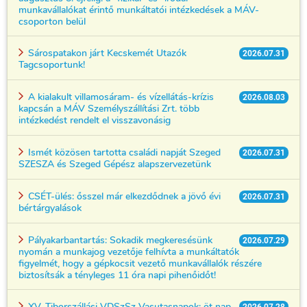
munkavállalókat érintő munkáltatói intézkedések a MÁV-
csoporton belül
Sárospatakon járt Kecskemét Utazók
2026.07.31
Tagcsoportunk!
A kialakult villamosáram- és vízellátás-krízis
2026.08.03
kapcsán a MÁV Személyszállítási Zrt. több
intézkedést rendelt el visszavonásig
Ismét közösen tartotta családi napját Szeged
2026.07.31
SZESZA és Szeged Gépész alapszervezetünk
CSÉT-ülés: ősszel már elkezdődnek a jövő évi
2026.07.31
bértárgyalások
Pályakarbantartás: Sokadik megkeresésünk
2026.07.29
nyomán a munkajog vezetője felhívta a munkáltatók
figyelmét, hogy a gépkocsit vezető munkavállalók részére
biztosítsák a tényleges 11 óra napi pihenőidőt!
XV. Tiborszállási VDSzSz Vasutasnapok: öt nap