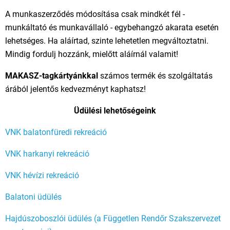
A munkaszerződés módosítása csak mindkét fél -
munkáltató és munkavállaló - egybehangzó akarata esetén
lehetséges. Ha aláírtad, szinte lehetetlen megváltoztatni.
Mindig fordulj hozzánk, mielőtt aláírnál valamit!
MAKASZ-tagkártyánkkal
számos termék és szolgáltatás
árából jelentős kedvezményt kaphatsz!
Üdülési lehetőségeink
VNK balatonfüredi rekreáció
VNK harkanyi rekreáció
VNK hévízi rekreáció
Balatoni üdülés
Hajdúszoboszlói üdülés (a Független Rendőr Szakszervezet