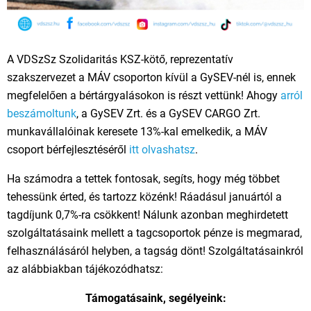
A VDSzSz Szolidaritás KSZ-kötő, reprezentatív
szakszervezet a MÁV csoporton kívül a GySEV-nél is, ennek
megfelelően a bértárgyalásokon is részt vettünk! Ahogy
arról
beszámoltunk
, a GySEV Zrt. és a GySEV CARGO Zrt.
munkavállalóinak keresete 13%-kal emelkedik, a MÁV
csoport bérfejlesztéséről
itt olvashatsz
.
Ha számodra a tettek fontosak, segíts, hogy még többet
tehessünk érted, és tartozz közénk! Ráadásul januártól a
tagdíjunk 0,7%-ra csökkent! Nálunk azonban meghirdetett
szolgáltatásaink mellett a tagcsoportok pénze is megmarad,
felhasználásáról helyben, a tagság dönt! Szolgáltatásainkról
az alábbiakban tájékozódhatsz:
Támogatásaink, segélyeink: