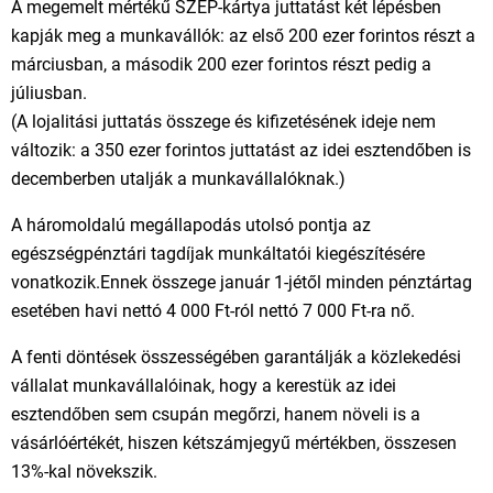
A megemelt mértékű SZÉP-kártya juttatást két lépésben
kapják meg a munkavállók: az első 200 ezer forintos részt a
márciusban, a második 200 ezer forintos részt pedig a
júliusban.
(A lojalitási juttatás összege és kifizetésének ideje nem
változik: a 350 ezer forintos juttatást az idei esztendőben is
decemberben utalják a munkavállalóknak.)
A háromoldalú megállapodás utolsó pontja az
egészségpénztári tagdíjak munkáltatói kiegészítésére
vonatkozik.Ennek összege január 1-jétől minden pénztártag
esetében havi nettó 4 000 Ft-ról nettó 7 000 Ft-ra nő.
A fenti döntések összességében garantálják a közlekedési
vállalat munkavállalóinak, hogy a kerestük az idei
esztendőben sem csupán megőrzi, hanem növeli is a
vásárlóértékét, hiszen kétszámjegyű mértékben, összesen
13%-kal növekszik.