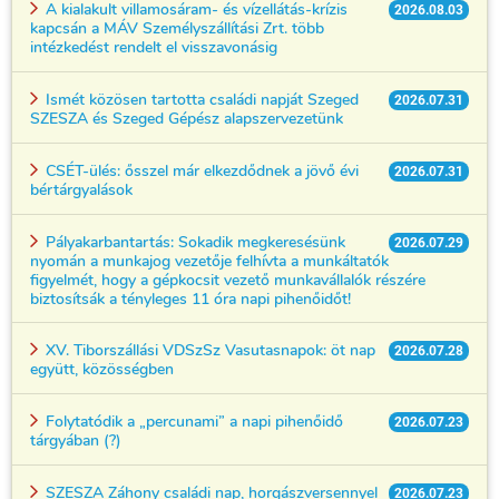
A kialakult villamosáram- és vízellátás-krízis
2026.08.03
kapcsán a MÁV Személyszállítási Zrt. több
intézkedést rendelt el visszavonásig
Ismét közösen tartotta családi napját Szeged
2026.07.31
SZESZA és Szeged Gépész alapszervezetünk
CSÉT-ülés: ősszel már elkezdődnek a jövő évi
2026.07.31
bértárgyalások
Pályakarbantartás: Sokadik megkeresésünk
2026.07.29
nyomán a munkajog vezetője felhívta a munkáltatók
figyelmét, hogy a gépkocsit vezető munkavállalók részére
biztosítsák a tényleges 11 óra napi pihenőidőt!
XV. Tiborszállási VDSzSz Vasutasnapok: öt nap
2026.07.28
együtt, közösségben
Folytatódik a „percunami” a napi pihenőidő
2026.07.23
tárgyában (?)
SZESZA Záhony családi nap, horgászversennyel
2026.07.23