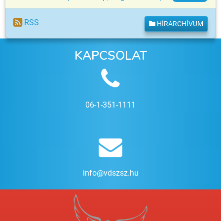
RSS
HÍRARCHÍVUM
KAPCSOLAT
06-1-351-1111
info@vdszsz.hu