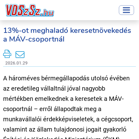
13%-ot meghaladó keresetnövekedés
a MÁV-csoportnál
2026.01.29
A hároméves bérmegállapodás utolsó évében
az eredetileg vállaltnál jóval nagyobb
mértékben emelkednek a keresetek a MÁV-
csoportnál – erről állapodtak meg a
munkavállalói érdekképviseletek, a cégcsoport,
valamint az állam tulajdonosi jogait gyakorló