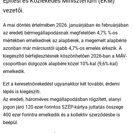
Építési és Közlekedés Minisztérium (ÉKM)
vezetői.
A mai döntés értelmében 2026. januárjában és februárjában
az eredeti bérmegállapodásnak megfelelően 4,7% %-os
mértékben emelkednek az alapbérek, a megemelt alapbérre
azonban már márciustól újabb 4,7%-os emelés érkezik. A
kiegészítő bérfejlesztésnek köszönhetően 2026-ban a MÁV-
csoportban dolgozók alapbére közel 10%-kal (9,6%-kal)
emelkedik.
Ezt a keresetnövekedést ugyanakkor két további, érdemi
lépés is kiegészíti.
Az eredeti, hároméves megállapodásban rögzített, alanyi
jogon járó 120 ezer forintos SZÉP-kártya juttatás összege
400 ezer forintra emelkedik és a kollektív szerződésbe is
beépül.