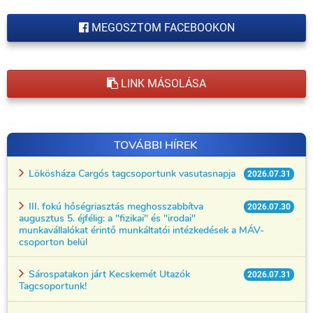
MEGOSZTOM FACEBOOKON
LINK MÁSOLÁSA
TOVÁBBI HÍREK
Lökösháza Cargós tagcsoportunk vasutasnapja
2026.07.31
III. fokú hőségriasztás meghosszabbítva
2026.07.30
augusztus 5. éjfélig: a "fizikai" és "irodai"
munkavállalókat érintő munkáltatói intézkedések a MÁV-
csoporton belül
Sárospatakon járt Kecskemét Utazók
2026.07.31
Tagcsoportunk!