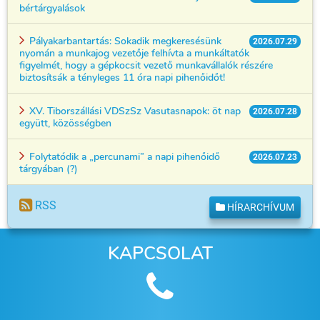
bértárgyalások
Pályakarbantartás: Sokadik megkeresésünk
2026.07.29
nyomán a munkajog vezetője felhívta a munkáltatók
figyelmét, hogy a gépkocsit vezető munkavállalók részére
biztosítsák a tényleges 11 óra napi pihenőidőt!
XV. Tiborszállási VDSzSz Vasutasnapok: öt nap
2026.07.28
együtt, közösségben
Folytatódik a „percunami” a napi pihenőidő
2026.07.23
tárgyában (?)
RSS
HÍRARCHÍVUM
KAPCSOLAT