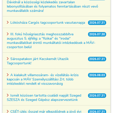
Dávidnál a közösségi közlekedés zavartalan
lebonyolításában és folyamatos fenntartásában részt vevő
munkavállalók számára!
Lökösháza Cargós tagcsoportunk vasutasnapja
2026.07.31
III. fokú hőségriasztás meghosszabbítva
2026.07.30
augusztus 5. éjfélig: a "fizikai" és "irodai"
munkavállalókat érintő munkáltatói intézkedések a MÁV-
csoporton belül
Sárospatakon járt Kecskemét Utazók
2026.07.31
Tagcsoportunk!
A kialakult villamosáram- és vízellátás-krízis
2026.08.03
kapcsán a MÁV Személyszállítási Zrt. több
intézkedést rendelt el visszavonásig
Ismét közösen tartotta családi napját Szeged
2026.07.31
SZESZA és Szeged Gépész alapszervezetünk
CSÉT-ülés: ősszel már elkezdődnek a jövő évi
2026.07.31