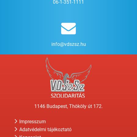
06-1-351-1111
info@vdszsz.hu
1146 Budapest, Thököly út 172.
Impresszum
Adatvédelmi tájékoztató