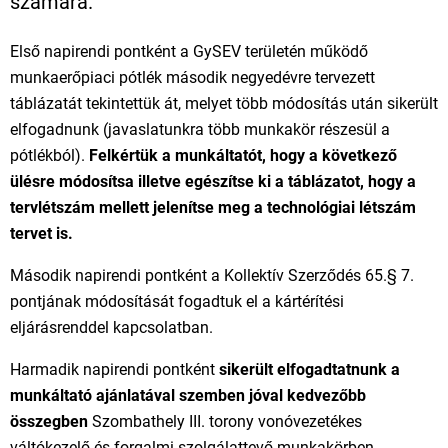
számára.
Első napirendi pontként a GySEV területén működő
munkaerőpiaci pótlék második negyedévre tervezett
táblázatát tekintettük át, melyet több módosítás után sikerült
elfogadnunk (javaslatunkra több munkakör részesül a
pótlékból).
Felkértük a munkáltatót, hogy a következő
ülésre módosítsa illetve egészítse ki a táblázatot, hogy a
tervlétszám mellett jelenítse meg a technológiai létszám
tervet is.
Második napirendi pontként a Kollektív Szerződés 65.§ 7.
pontjának módosítását fogadtuk el a kártérítési
eljárásrenddel kapcsolatban.
Harmadik napirendi pontként
sikerült elfogadtatnunk a
munkáltató ajánlatával szemben jóval kedvezőbb
összegben
Szombathely III. torony vonóvezetékes
váltókezelő és forgalmi szolgálattevő munkakörben