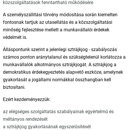
közszolgáltatások fenntartható működésére
A személyszállítási törvény módosítása során kiemelten
fontosnak tartjuk az utasellátás és a közszolgáltatási
minőség fejlesztése mellett a munkavállalói érdekek
védelmét is.
Álláspontunk szerint a jelenlegi sztrájkjog - szabályozás
számos ponton aránytalanul és szükségtelenül korlátozza a
munkavállalók alkotmányos sztrájkjogát. A sztrájkjog a
demokratikus érdekegyeztetés alapvető eszköze, amelynek
gyakorlását a jogállami normákkal összhangban kell
biztosítani.
Ezért kezdeményezzük:
az elégséges szolgáltatás szabályainak egyértelmű és
méltányos rendezését
a sztrájkjog gyakorlásának egyszerűsítését