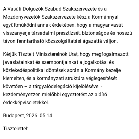
A Vasúti Dolgozók Szabad Szakszervezete és a
Mozdonyvezetők Szakszervezete kész a Kormánnyal
együttműködni annak érdekében, hogy a magyar vasút
visszanyerje társadalmi presztízsét, biztonságos és hosszú
távon fenntartható közszolgáltatási ágazattá váljon.
Kérjük Tisztelt Miniszterelnök Urat, hogy megfogalmazott
javaslatainkat és szempontjainkat a jogalkotási és
közlekedéspolitikai döntések során a Kormány kezelje
kiemelten, és a kormányzati struktúra véglegesítését
követően – a tárgyalódelegáció kijelölésével -
kezdeményezzen mielőbbi egyeztetést az aláíró
érdekképviseletekkel.
Budapest, 2026. 05.14.
Tisztelettel: