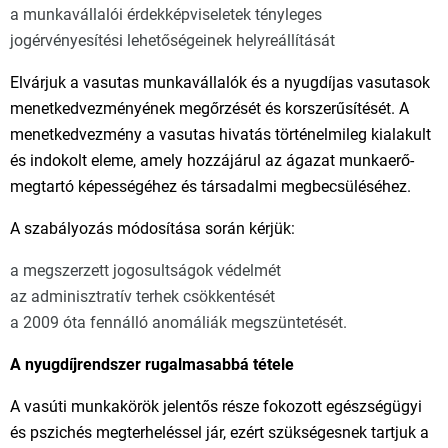
a munkavállalói érdekképviseletek tényleges
jogérvényesítési lehetőségeinek helyreállítását
Elvárjuk a vasutas munkavállalók és a nyugdíjas vasutasok
menetkedvezményének megőrzését és korszerűsítését. A
menetkedvezmény a vasutas hivatás történelmileg kialakult
és indokolt eleme, amely hozzájárul az ágazat munkaerő-
megtartó képességéhez és társadalmi megbecsüléséhez.
A szabályozás módosítása során kérjük:
a megszerzett jogosultságok védelmét
az adminisztratív terhek csökkentését
a 2009 óta fennálló anomáliák megszüntetését.
A nyugdíjrendszer rugalmasabbá tétele
A vasúti munkakörök jelentős része fokozott egészségügyi
és pszichés megterheléssel jár, ezért szükségesnek tartjuk a