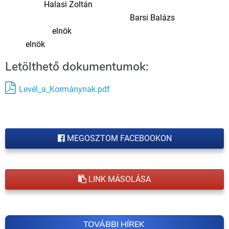
Halasi Zoltán
Barsi Balázs
elnök
elnök
Letölthető dokumentumok:
Levél_a_Kormánynak.pdf
MEGOSZTOM FACEBOOKON
LINK MÁSOLÁSA
TOVÁBBI HÍREK