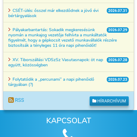
CSÉT-ülés: ősszel már elkezdődnek a jövő évi
2026.07.31
bértárgyalások
Pályakarbantartás: Sokadik megkeresésünk
2026.07.29
nyomán a munkajog vezetője felhívta a munkáltatók
figyelmét, hogy a gépkocsit vezető munkavállalók részére
biztosítsák a tényleges 11 óra napi pihenőidőt!
XV. Tiborszállási VDSzSz Vasutasnapok: öt nap
2026.07.28
együtt, közösségben
Folytatódik a „percunami” a napi pihenőidő
2026.07.23
tárgyában (?)
RSS
HÍRARCHÍVUM
KAPCSOLAT