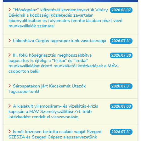
“Hőségpénz” kifizetését kezdeményeztük Vitézy
2026.08.07
Dávidnál a közösségi közlekedés zavartalan
lebonyolításában és folyamatos fenntartásában részt vevő
munkavállalók számára!
Lökösháza Cargós tagcsoportunk vasutasnapja
2026.07.31
III. fokú hőségriasztás meghosszabbítva
2026.07.30
augusztus 5. éjfélig: a "fizikai" és "irodai"
munkavállalókat érintő munkáltatói intézkedések a MÁV-
csoporton belül
Sárospatakon járt Kecskemét Utazók
2026.07.31
Tagcsoportunk!
A kialakult villamosáram- és vízellátás-krízis
2026.08.03
kapcsán a MÁV Személyszállítási Zrt. több
intézkedést rendelt el visszavonásig
Ismét közösen tartotta családi napját Szeged
2026.07.31
SZESZA és Szeged Gépész alapszervezetünk