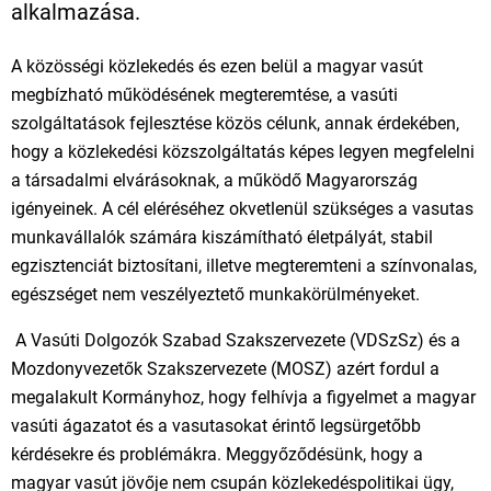
alkalmazása.
A közösségi közlekedés és ezen belül a magyar vasút
megbízható működésének megteremtése, a vasúti
szolgáltatások fejlesztése közös célunk, annak érdekében,
hogy a közlekedési közszolgáltatás képes legyen megfelelni
a társadalmi elvárásoknak, a működő Magyarország
igényeinek. A cél eléréséhez okvetlenül szükséges a vasutas
munkavállalók számára kiszámítható életpályát, stabil
egzisztenciát biztosítani, illetve megteremteni a színvonalas,
egészséget nem veszélyeztető munkakörülményeket.
A Vasúti Dolgozók Szabad Szakszervezete (VDSzSz) és a
Mozdonyvezetők Szakszervezete (MOSZ) azért fordul a
megalakult Kormányhoz, hogy felhívja a figyelmet a magyar
vasúti ágazatot és a vasutasokat érintő legsürgetőbb
kérdésekre és problémákra. Meggyőződésünk, hogy a
magyar vasút jövője nem csupán közlekedéspolitikai ügy,