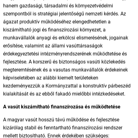
hanem gazdasági, társadalmi és környezetvédelmi
szempontból is stratégiai jelentőségű nemzeti kérdés. Az
ágazat produktív működéséhez elengedhetetlen a
kiszámítható jogi és finanszírozási környezet, a
munkavállalók anyagi és erkölcsi elismerésének, jogainak
erősítése, valamint az állami vasúttársaságok
érdekegyeztetési intézményrendszerének működtetése és
fejlesztése. A korszerű és biztonságos vasúti közlekedés
megteremtésének és a vasutas munkavállalók érdekeinek
képviseletében az alábbi kiemelt területeken
kezdeményezzük a Kormányzattal a konstruktív párbeszéd
kialakítását és az ebből fakadó mielőbbi intézkedéseket.
A vasút kiszámítható finanszírozása és működtetése
A magyar vasút hosszú távú működése és fejlesztése
kizárólag stabil és fenntartható finanszírozási rendszer
mellett biztosítható. Ennek érdekében szükséges: