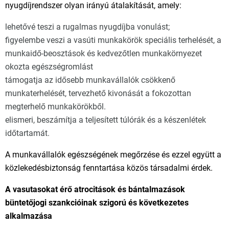
nyugdíjrendszer olyan irányú átalakítását, amely:
lehetővé teszi a rugalmas nyugdíjba vonulást;
figyelembe veszi a vasúti munkakörök speciális terhelését, a
munkaidő-beosztások és kedvezőtlen munkakörnyezet
okozta egészségromlást
támogatja az idősebb munkavállalók csökkenő
munkaterhelését, tervezhető kivonását a fokozottan
megterhelő munkakörökből.
elismeri, beszámítja a teljesített túlórák és a készenlétek
időtartamát.
A munkavállalók egészségének megőrzése és ezzel együtt a
közlekedésbiztonság fenntartása közös társadalmi érdek.
A vasutasokat érő atrocitások és bántalmazások
büntetőjogi szankcióinak szigorú és következetes
alkalmazása