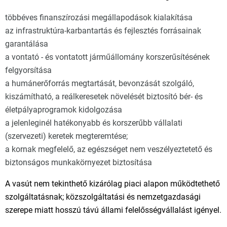
többéves finanszírozási megállapodások kialakítása
az infrastruktúra-karbantartás és fejlesztés forrásainak
garantálása
a vontató - és vontatott járműállomány korszerűsítésének
felgyorsítása
a humánerőforrás megtartását, bevonzását szolgáló,
kiszámítható, a reálkeresetek növelését biztosító bér- és
életpályaprogramok kidolgozása
a jelenleginél hatékonyabb és korszerűbb vállalati
(szervezeti) keretek megteremtése;
a kornak megfelelő, az egészséget nem veszélyeztetető és
biztonságos munkakörnyezet biztosítása
A vasút nem tekinthető kizárólag piaci alapon működtethető
szolgáltatásnak; közszolgáltatási és nemzetgazdasági
szerepe miatt hosszú távú állami felelősségvállalást igényel.