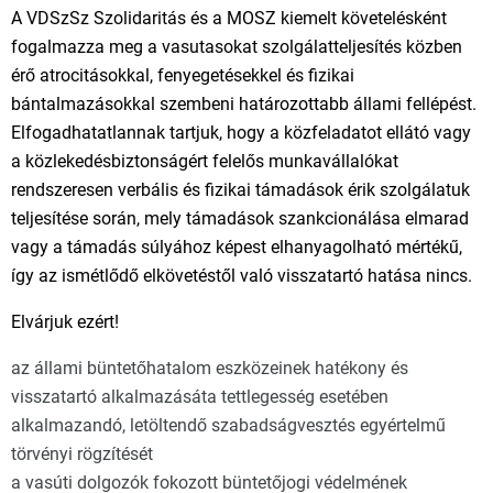
A VDSzSz Szolidaritás és a MOSZ kiemelt követelésként
fogalmazza meg a vasutasokat szolgálatteljesítés közben
érő atrocitásokkal, fenyegetésekkel és fizikai
bántalmazásokkal szembeni határozottabb állami fellépést.
Elfogadhatatlannak tartjuk, hogy a közfeladatot ellátó vagy
a közlekedésbiztonságért felelős munkavállalókat
rendszeresen verbális és fizikai támadások érik szolgálatuk
teljesítése során, mely támadások szankcionálása elmarad
vagy a támadás súlyához képest elhanyagolható mértékű,
így az ismétlődő elkövetéstől való visszatartó hatása nincs.
Elvárjuk ezért!
az állami büntetőhatalom eszközeinek hatékony és
visszatartó alkalmazásáta tettlegesség esetében
alkalmazandó, letöltendő szabadságvesztés egyértelmű
törvényi rögzítését
a vasúti dolgozók fokozott büntetőjogi védelmének