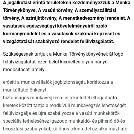
A jogalkotást érintő területeken kezdeményezzük a Munka
Törvénykönyve, A vasúti törvény, A személyszállítási
törvény, A sztrájktörvény, A menetkedvezményi rendelet, A
vasutasok egészségügyi követelményeiről szóló
kormányrendelet és a vasutasok szakmai képzését és
vizsgáztatását szabályozó rendelet felülvizsgálatát.
Szükségesnek tartjuk a Munka Törvénykönyvének átfogó
felülvizsgálatát, ezen belül kiemelten olyan irányú
módosítását, amely:
erősíti a munkavállalók jogbiztonságát, korlátozza a
munkáltatói önkényt
biztonságos munkavégzésre is tekintettel elfogadható
keretek között tartja a rendkívüli munkavégzés lehetőségét
felülvizsgálja és újra szabályozza a vasúti munkakörök
speciális terheléséhez igazodó munkaidő- és pihenőidő-és
beosztási szabályokat, különös tekintettel az alkalmazható