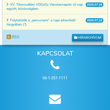
XV. Tiborszállási VDSzSz Vasutasnapok: öt nap
2026.07.28
együtt, közösségben
Folytatódik a „percunami” a napi pihenőidő
2026.07.23
tárgyában (?)
RSS
HÍRARCHÍVUM
KAPCSOLAT
06-1-351-1111