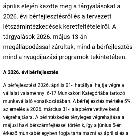
április elején kezdte meg a tárgyalásokat a
2026. évi bérfejlesztésről és a tervezett
létszámintézkedések keretfeltételeiről. A
tárgyalások 2026. május 13-án
megállapodással zárultak, mind a bérfejlesztés
mind a nyugdíjazási programok tekintetében.
A 2026. évi bérfejlesztés
A bérfejlesztést 2026. április 01-i hatállyal hajtja végre a
vállalat valamennyi 6-17 Munkaköri Kategóriába tartozó
munkavállaló vonatkozásában. A bérfejlesztés mértéke 5%,
az emelés a 2026. március 31-i alapbérre vetítve kerül
végrehajtásra. A bérintézkedés tényleges végrehajtása a
májusi havi bérszámfejtéssel történik, így a június 5-én
érkező munkabér egyben fogja tartalmazni az áprilisi és a