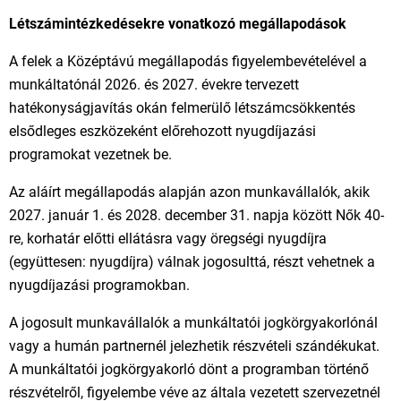
Létszámintézkedésekre vonatkozó megállapodások
A felek a Középtávú megállapodás figyelembevételével a
munkáltatónál 2026. és 2027. évekre tervezett
hatékonyságjavítás okán felmerülő létszámcsökkentés
elsődleges eszközeként előrehozott nyugdíjazási
programokat vezetnek be.
Az aláírt megállapodás alapján azon munkavállalók, akik
2027. január 1. és 2028. december 31. napja között Nők 40-
re, korhatár előtti ellátásra vagy öregségi nyugdíjra
(együttesen: nyugdíjra) válnak jogosulttá, részt vehetnek a
nyugdíjazási programokban.
A jogosult munkavállalók a munkáltatói jogkörgyakorlónál
vagy a humán partnernél jelezhetik részvételi szándékukat.
A munkáltatói jogkörgyakorló dönt a programban történő
részvételről, figyelembe véve az általa vezetett szervezetnél