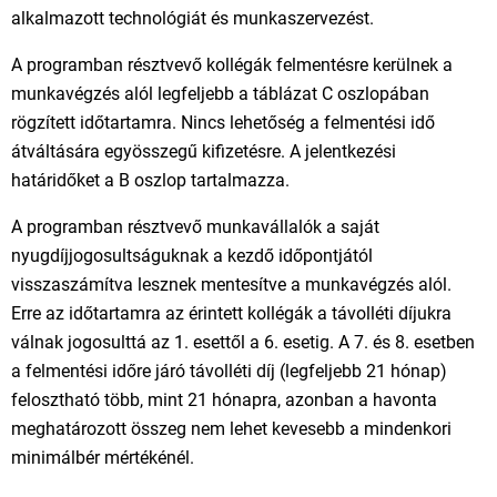
alkalmazott technológiát és munkaszervezést.
A programban résztvevő kollégák felmentésre kerülnek a
munkavégzés alól legfeljebb a táblázat C oszlopában
rögzített időtartamra. Nincs lehetőség a felmentési idő
átváltására egyösszegű kifizetésre. A jelentkezési
határidőket a B oszlop tartalmazza.
A programban résztvevő munkavállalók a saját
nyugdíjjogosultságuknak a kezdő időpontjától
visszaszámítva lesznek mentesítve a munkavégzés alól.
Erre az időtartamra az érintett kollégák a távolléti díjukra
válnak jogosulttá az 1. esettől a 6. esetig. A 7. és 8. esetben
a felmentési időre járó távolléti díj (legfeljebb 21 hónap)
felosztható több, mint 21 hónapra, azonban a havonta
meghatározott összeg nem lehet kevesebb a mindenkori
minimálbér mértékénél.