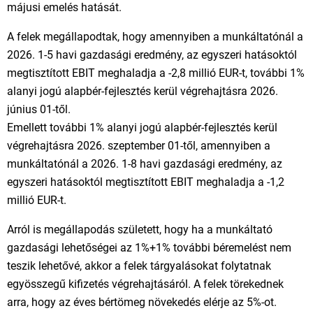
májusi emelés hatását.
A felek megállapodtak, hogy amennyiben a munkáltatónál a
2026. 1-5 havi gazdasági eredmény, az egyszeri hatásoktól
megtisztított EBIT meghaladja a -2,8 millió EUR-t, további 1%
alanyi jogú alapbér-fejlesztés kerül végrehajtásra 2026.
június 01-től.
Emellett további 1% alanyi jogú alapbér-fejlesztés kerül
végrehajtásra 2026. szeptember 01-től, amennyiben a
munkáltatónál a 2026. 1-8 havi gazdasági eredmény, az
egyszeri hatásoktól megtisztított EBIT meghaladja a -1,2
millió EUR-t.
Arról is megállapodás született, hogy ha a munkáltató
gazdasági lehetőségei az 1%+1% további béremelést nem
teszik lehetővé, akkor a felek tárgyalásokat folytatnak
egyösszegű kifizetés végrehajtásáról. A felek törekednek
arra, hogy az éves bértömeg növekedés elérje az 5%-ot.