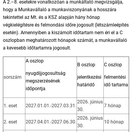
A 2.–8. esetekre vonatkozóan a munkáltató megvizsgálja,
hogy a Munkavállaló a munkaviszonyának a hosszára
tekintettel az Mt. és a KSZ alapján hány hónap
végkielégítésre és felmondási időre jogosult (létszámleépítés
esetén). Amennyiben a kiszámolt időtartam nem éri el a C
oszlopban meghatározott hónapok számát, a munkavállaló
a kevesebb időtartamra jogosult.
A oszlop
B oszlop
C oszlop
nyugdíjjogosultság
sorszám
jelentkezési
felmentési
megszerzésének
határidő
idő tartama
időpontja
2026. június
1. eset
2027.01.01.-2027.03.31.
7 hónap
30.
2026. június
2. eset
2027.04.01.-2027.06.30.
10 hónap
30.