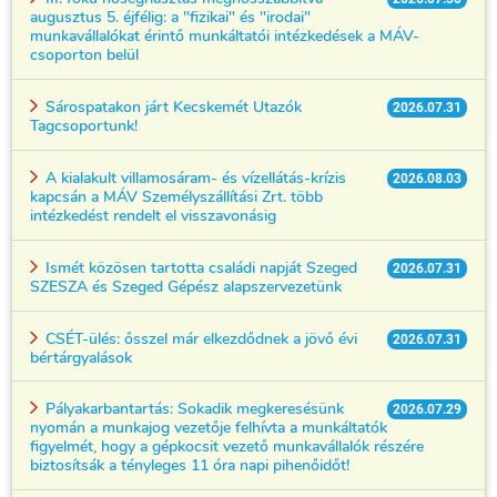
augusztus 5. éjfélig: a "fizikai" és "irodai"
munkavállalókat érintő munkáltatói intézkedések a MÁV-
csoporton belül
Sárospatakon járt Kecskemét Utazók
2026.07.31
Tagcsoportunk!
A kialakult villamosáram- és vízellátás-krízis
2026.08.03
kapcsán a MÁV Személyszállítási Zrt. több
intézkedést rendelt el visszavonásig
Ismét közösen tartotta családi napját Szeged
2026.07.31
SZESZA és Szeged Gépész alapszervezetünk
CSÉT-ülés: ősszel már elkezdődnek a jövő évi
2026.07.31
bértárgyalások
Pályakarbantartás: Sokadik megkeresésünk
2026.07.29
nyomán a munkajog vezetője felhívta a munkáltatók
figyelmét, hogy a gépkocsit vezető munkavállalók részére
biztosítsák a tényleges 11 óra napi pihenőidőt!