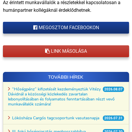
Az érintett munkavállalók a részletekkel kapcsolatosan a
humánpartner kollégáknál érdeklődhetnek.
MEGOSZTOM FACEBOOKON
LINK MÁSOLÁSA
TOVÁBBI HÍREK
“Hőségpénz” kifizetését kezdeményeztük Vitézy
2026.08.07
Dávidnál a közösségi közlekedés zavartalan
lebonyolításában és folyamatos fenntartásában részt vevő
munkavállalók számára!
Lökösháza Cargós tagcsoportunk vasutasnapja
2026.07.31
III. fokú hőségriasztás meghosszabbítva
2026.07.30