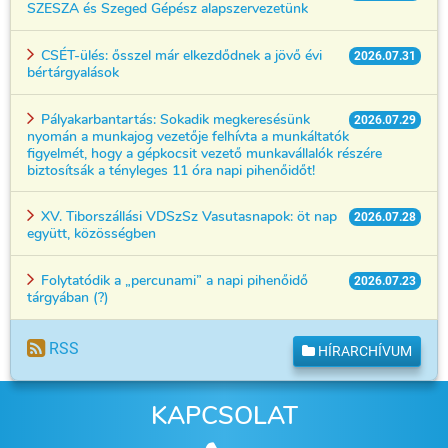
SZESZA és Szeged Gépész alapszervezetünk
CSÉT-ülés: ősszel már elkezdődnek a jövő évi
2026.07.31
bértárgyalások
Pályakarbantartás: Sokadik megkeresésünk
2026.07.29
nyomán a munkajog vezetője felhívta a munkáltatók
figyelmét, hogy a gépkocsit vezető munkavállalók részére
biztosítsák a tényleges 11 óra napi pihenőidőt!
XV. Tiborszállási VDSzSz Vasutasnapok: öt nap
2026.07.28
együtt, közösségben
Folytatódik a „percunami” a napi pihenőidő
2026.07.23
tárgyában (?)
RSS
HÍRARCHÍVUM
KAPCSOLAT