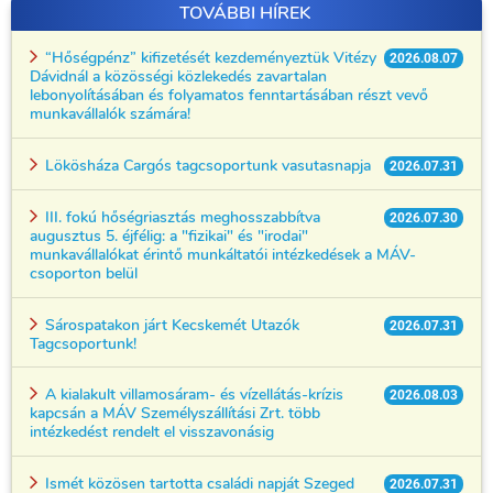
TOVÁBBI HÍREK
“Hőségpénz” kifizetését kezdeményeztük Vitézy
2026.08.07
Dávidnál a közösségi közlekedés zavartalan
lebonyolításában és folyamatos fenntartásában részt vevő
munkavállalók számára!
Lökösháza Cargós tagcsoportunk vasutasnapja
2026.07.31
III. fokú hőségriasztás meghosszabbítva
2026.07.30
augusztus 5. éjfélig: a "fizikai" és "irodai"
munkavállalókat érintő munkáltatói intézkedések a MÁV-
csoporton belül
Sárospatakon járt Kecskemét Utazók
2026.07.31
Tagcsoportunk!
A kialakult villamosáram- és vízellátás-krízis
2026.08.03
kapcsán a MÁV Személyszállítási Zrt. több
intézkedést rendelt el visszavonásig
Ismét közösen tartotta családi napját Szeged
2026.07.31