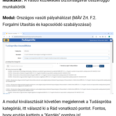
Munkakör:
A vasúti közlekedés biztonságával összefüggő
munkakörök
Modul:
Országos vasúti pályahálózat (MÁV Zrt. F.2.
Forgalmi Utasítás és kapcsolódó szabályozásai)
A modul kiválasztását követően megjelennek a Tudáspróba
kategóriái, itt válaszd ki a Rád vonatkozó pontot. Fontos,
hogy ezután kattints a "Kezdés" gombra is!