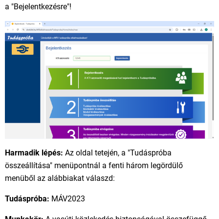
a "Bejelentkezésre"!
Harmadik lépés:
Az oldal tetején, a "Tudáspróba
összeállítása" menüpontnál a fenti három legördülő
menüből az alábbiakat válaszd:
Tudáspróba:
MÁV2023