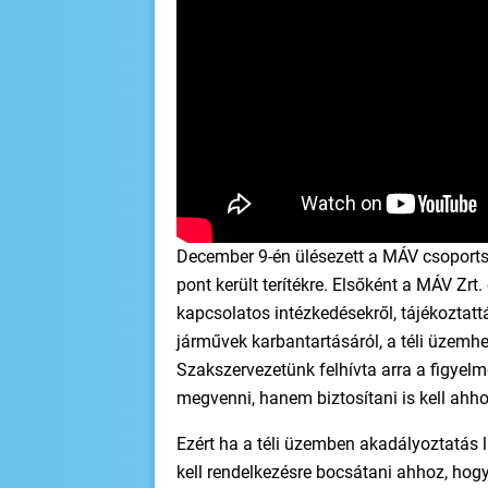
December 9-én ülésezett a MÁV csoportsz
pont került terítékre. Elsőként a MÁV Zrt
kapcsolatos intézkedésekről, tájékoztatt
járművek karbantartásáról, a téli üzemh
Szakszervezetünk felhívta arra a figyel
megvenni, hanem biztosítani is kell ahh
Ezért ha a téli üzemben akadályoztatás 
kell rendelkezésre bocsátani ahhoz, hog