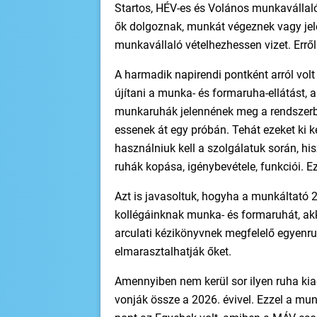
Startos, HÉV-es és Volános munkavállaló
ők dolgoznak, munkát végeznek vagy jele
munkavállaló vételhezhessen vizet. Erről
A harmadik napirendi pontként arról vol
újítani a munka- és formaruha-ellátást, a
munkaruhák jelennének meg a rendszerb
essenek át egy próbán. Tehát ezeket ki k
használniuk kell a szolgálatuk során, h
ruhák kopása, igénybevétele, funkciói. Ez
Azt is javasoltuk, hogyha a munkáltató 
kollégáinknak munka- és formaruhát, akk
arculati kézikönyvnek megfelelő egyenru
elmarasztalhatják őket.
Amennyiben nem kerül sor ilyen ruha ki
vonják össze a 2026. évivel. Ezzel a mun