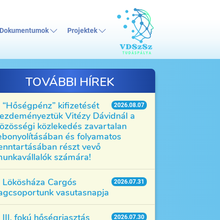
Dokumentumok
Projektek
TOVÁBBI HÍREK
“Hőségpénz” kifizetését
2026.08.07
ezdeményeztük Vitézy Dávidnál a
özösségi közlekedés zavartalan
ebonyolításában és folyamatos
enntartásában részt vevő
unkavállalók számára!
Lökösháza Cargós
2026.07.31
agcsoportunk vasutasnapja
III. fokú hőségriasztás
2026.07.30