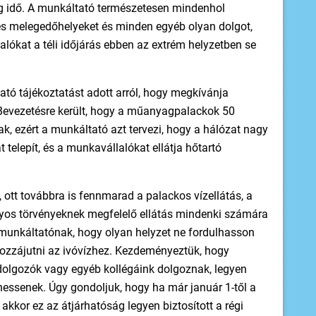
g idő. A munkáltató természetesen mindenhol
 és melegedőhelyeket és minden egyéb olyan dolgot,
ókat a téli időjárás ebben az extrém helyzetben se
tó tájékoztatást adott arról, hogy megkívánja
t. Bevezetésre került, hogy a műanyagpalackok 50
nak, ezért a munkáltató azt tervezi, hogy a hálózat nagy
elepít, és a munkavállalókat ellátja hőtartó
tt továbbra is fennmarad a palackos vízellátás, a
yos törvényeknek megfelelő ellátás mindenki számára
 a munkáltatónak, hogy olyan helyzet ne fordulhasson
ozzájutni az ivóvízhez. Kezdeményeztük, hogy
dolgozók vagy egyéb kollégáink dolgoznak, legyen
zhessenek. Úgy gondoljuk, hogy ha már január 1-től a
akkor ez az átjárhatóság legyen biztosított a régi