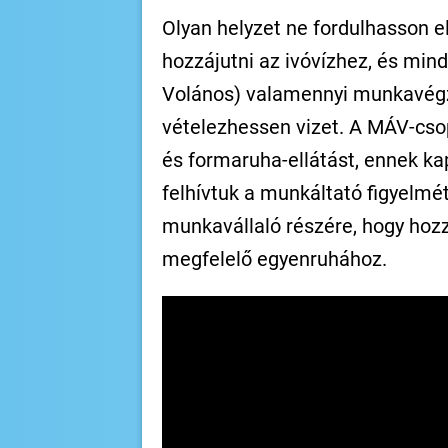
Olyan helyzet ne fordulhasson 
hozzájutni az ivóvízhez, és min
Volános) valamennyi munkavégzés
vételezhessen vizet. A MÁV-csop
és formaruha-ellátást, ennek kap
felhívtuk a munkáltató figyelmét
munkavállaló részére, hogy hoz
megfelelő egyenruhához.