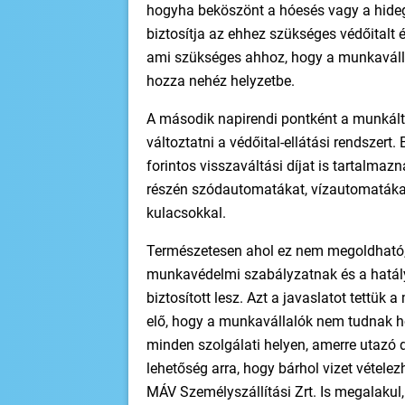
hogyha beköszönt a hóesés vagy a hide
biztosítja az ehhez szükséges védőitalt
ami szükséges ahhoz, hogy a munkavállal
hozza nehéz helyzetbe.
A második napirendi pontként a munkálta
változtatni a védőital-ellátási rendszer
forintos visszaváltási díjat is tartalmaz
részén szódautomatákat, vízautomatákat t
kulacsokkal.
Természetesen ahol ez nem megoldható, o
munkavédelmi szabályzatnak és a hatál
biztosított lesz. Azt a javaslatot tettük
elő, hogy a munkavállalók nem tudnak h
minden szolgálati helyen, amerre utazó 
lehetőség arra, hogy bárhol vizet vétele
MÁV Személyszállítási Zrt. Is megalakul, 