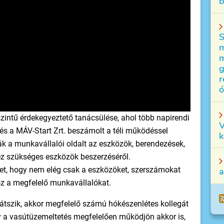
b
S
m
m
g
r
ó
intű érdekegyeztető tanácsülése, ahol több napirendi
V
. és a MÁV-Start Zrt. beszámolt a téli működéssel
k
ák a munkavállalói oldalt az eszközök, berendezések,
ez szükséges eszközök beszerzéséről.
met, hogy nem elég csak a eszközöket, szerszámokat
a
oz a megfelelő munkavállalókat.
látszik, akkor megfelelő számú hókészenlétes kollegát
y a vasútüzemeltetés megfelelően működjön akkor is,