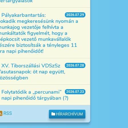
értárgyalások
Pályakarbantartás:
2026.07.29
okadik megkeresésünk nyomán a
unkajog vezetője felhívta a
unkáltatók figyelmét, hogy a
épkocsit vezető munkavállalók
észére biztosítsák a tényleges 11
ra napi pihenőidőt!
XV. Tiborszállási VDSzSz
2026.07.28
asutasnapok: öt nap együtt,
özösségben
Folytatódik a „percunami”
2026.07.23
 napi pihenőidő tárgyában (?)
RSS
HÍRARCHÍVUM