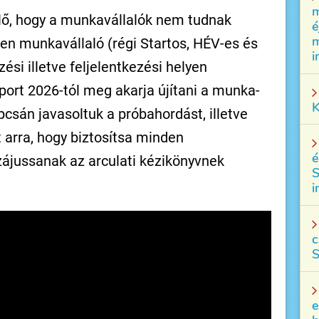
m
elő, hogy a munkavállalók nem tudnak
é
m
den munkavállaló (régi Startos, HÉV-es és
i
i illetve feljelentkezési helyen
ort 2026-tól meg akarja újítani a munka-
K
csán javasoltuk a próbahordást, illetve
 arra, hogy biztosítsa minden
é
zájussanak az arculati kézikönyvnek
S
i
c
S
e