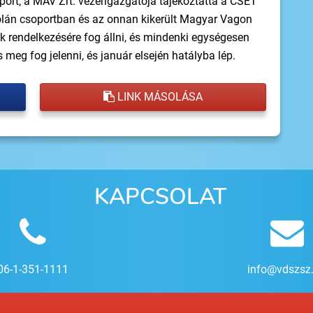
ort, a MÁV Zrt. vezérigazgatója tájékoztatta a CSÉT
Volán csoportban és az onnan kikerült Magyar Vagon
rendelkezésére fog állni, és mindenki egységesen
s meg fog jelenni, és január elsején hatályba lép.
LINK MÁSOLÁSA
KAPCSOLAT
06-1-351-1111
info@vdszsz