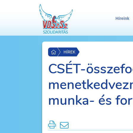
Híreink
HÍREK
CSÉT-összefog
menetkedvezm
munka- és fo