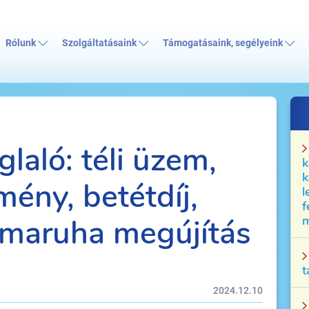
Rólunk
Szolgáltatásaink
Támogatásaink, segélyeink
laló: téli üzem,
k
k
ény, betétdíj,
l
f
rmaruha megújítás
m
t
2024.12.10