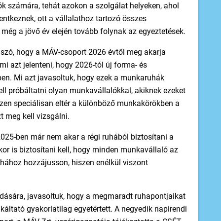
k számára, tehát azokon a szolgálat helyeken, ahol
ntkeznek, ott a vállalathoz tartozó összes
 még a jövő év elején tovább folynak az egyeztetések.
t szó, hogy a MÁV-csoport 2026 évtől meg akarja
mi azt jelenteni, hogy 2026-tól új forma- és
en. Mi azt javasoltuk, hogy ezek a munkaruhák
ell próbáltatni olyan munkavállalókkal, akiknek ezeket
iszen speciálisan eltér a különböző munkakörökben a
t meg kell vizsgálni.
2025-ben már nem akar a régi ruhából biztosítani a
or is biztosítani kell, hogy minden munkavállaló az
hához hozzájusson, hiszen enélkül viszont
adására, javasoltuk, hogy a megmaradt ruhapontjaikat
káltató gyakorlatilag egyetértett. A negyedik napirendi