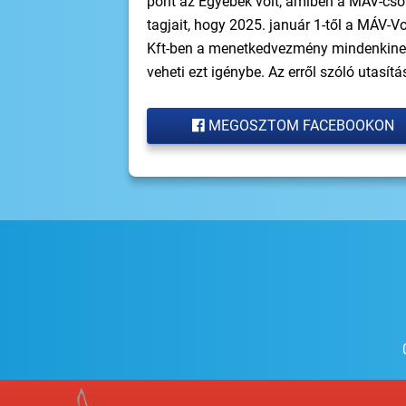
pont az Egyebek volt, amiben a MÁV-csop
tagjait, hogy 2025. január 1-től a MÁV-
Kft-ben a menetkedvezmény mindenkinek 
veheti ezt igénybe. Az erről szóló utasítá
MEGOSZTOM FACEBOOKON