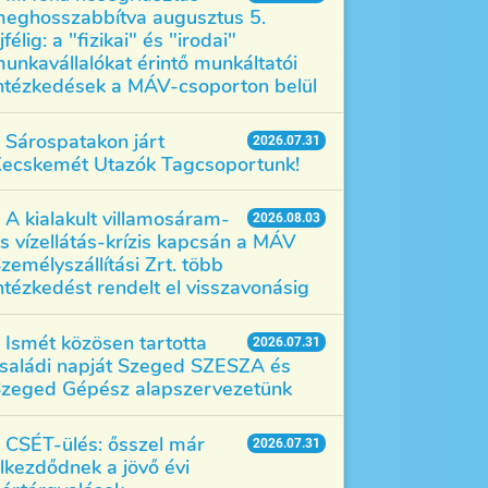
eghosszabbítva augusztus 5.
jfélig: a "fizikai" és "irodai"
unkavállalókat érintő munkáltatói
ntézkedések a MÁV-csoporton belül
Sárospatakon járt
2026.07.31
ecskemét Utazók Tagcsoportunk!
A kialakult villamosáram-
2026.08.03
s vízellátás-krízis kapcsán a MÁV
zemélyszállítási Zrt. több
ntézkedést rendelt el visszavonásig
Ismét közösen tartotta
2026.07.31
saládi napját Szeged SZESZA és
zeged Gépész alapszervezetünk
CSÉT-ülés: ősszel már
2026.07.31
lkezdődnek a jövő évi