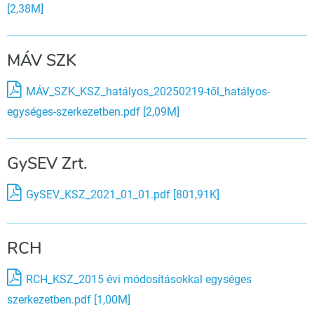
[2,38M]
MÁV SZK
MÁV_SZK_KSZ_hatályos_20250219-től_hatályos-
egységes-szerkezetben.pdf [2,09M]
GySEV Zrt.
GySEV_KSZ_2021_01_01.pdf [801,91K]
RCH
RCH_KSZ_2015 évi módosításokkal egységes
szerkezetben.pdf [1,00M]